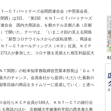
Ｔ―ＣＴパートナーズ会関西連合会（中照策会長、
Ｐ関西）は3日、「第2回 ＫＮＴ―ＣＴパートナーズ
西連合会 国内大商談会」を都ホテル京都八条（京都
区）で開いた。テーマは、「いまこそ顔の見える関係
築」「新型コロナウイルスからの反転攻勢」。商談会
ＫＮＴ―ＣＴホールディングス（ＨＤ）社員、ＫＣＰ
273人が参加した。コロナ後を見据えた相互利益拡大
8
Ｔ関西）の松本知常務取締役営業本部長は「Ｇｏ Ｔ
最大のチャンス。会員各社から提供いただいた最新の
顧客目線の商品をタイムリーに造成していく」と述べ
会社らＫＣＰ会員が169人、ＫＮＴ―ＣＴの旅行企
による商談のほか、京都橘大学健康科学部の西本泰久教