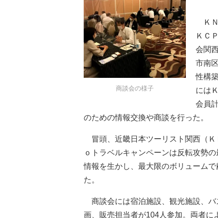
ＫＮ
ＫＣ
会関
市南
性構
商談会の様子
には
会員計
のための情報交換や商談を行った。
冒頭、近畿日本ツーリスト関西（ＫＮ
ｏトラベルキャンペーンは反転攻勢の
情報を生かし、最大限のボリュームで
た。
商談会には宿泊施設、観光施設、バス
画、販売担当者が104人参加。両者