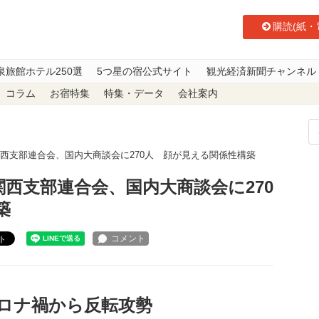
購読(紙・
泉旅館ホテル250選
5つ星の宿公式サイト
観光経済新聞チャンネル
コラム
お宿特集
特集・データ
会社案内
会関西支部連合会、国内大商談会に270人 顔が見える関係性構築
会関西支部連合会、国内大商談会に270
築
ト
ロナ禍から反転攻勢