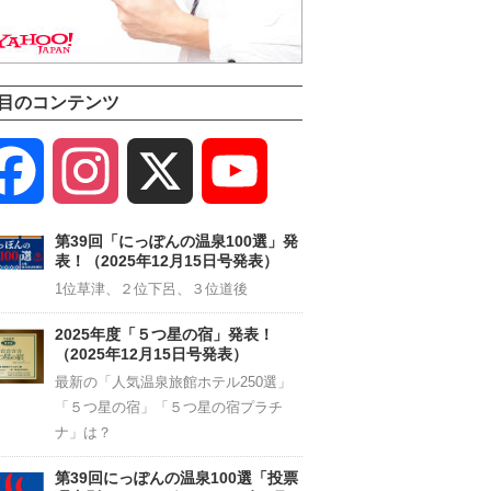
目のコンテンツ
Facebook
Instagram
X
YouTube
Channel
第39回「にっぽんの温泉100選」発
表！（2025年12月15日号発表）
1位草津、２位下呂、３位道後
2025年度「５つ星の宿」発表！
（2025年12月15日号発表）
最新の「人気温泉旅館ホテル250選」
「５つ星の宿」「５つ星の宿プラチ
ナ」は？
第39回にっぽんの温泉100選「投票