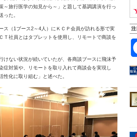
策～旅行医学の知見から～」と題して基調講演を行っ
送った。
ス（1ブース2～4人）にＫＣＰ会員が訪れる形で実
注
ＣＴ社員とはタブレットを使用し、リモートで商談を
行けない状況が続いていたが、各商談ブースに飛沫予
染症対策や、リモートを取り入れて商談会を実現し
活性化に取り組む」と述べた。