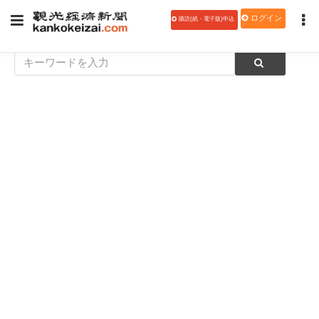
ログイン
購読(紙・電子版)申込