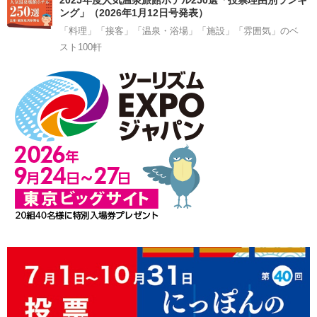
ング」（2026年1月12日号発表）
「料理」「接客」「温泉・浴場」「施設」「雰囲気」のベ
スト100軒