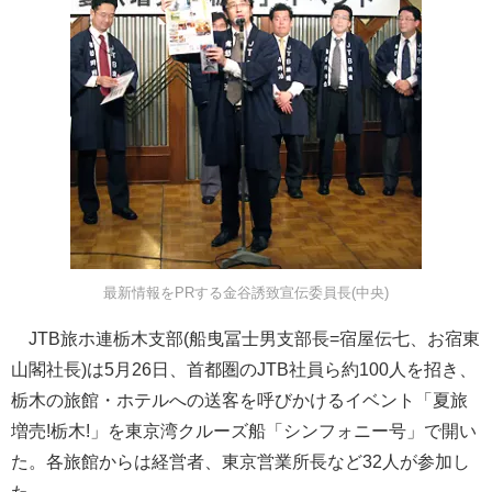
最新情報をPRする金谷誘致宣伝委員長(中央)
JTB旅ホ連栃木支部(船曳冨士男支部長=宿屋伝七、お宿東
山閣社長)は5月26日、首都圏のJTB社員ら約100人を招き、
栃木の旅館・ホテルへの送客を呼びかけるイベント「夏旅
増売!栃木!」を東京湾クルーズ船「シンフォニー号」で開い
た。各旅館からは経営者、東京営業所長など32人が参加し