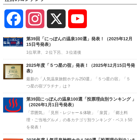
Facebook
Instagram
X
YouTube
Channel
第39回「にっぽんの温泉100選」発表！（2025年12月
15日号発表）
1位草津、２位下呂、３位道後
2025年度「５つ星の宿」発表！（2025年12月15日号発
表）
最新の「人気温泉旅館ホテル250選」「５つ星の宿」「５
つ星の宿プラチナ」は？
第39回にっぽんの温泉100選「投票理由別ランキング 」
（2026年1月1日号発表）
「雰囲気」「見所・レジャー＆体験」「泉質」「郷土料
理・ご当地グルメ」の各カテゴリ別ランキング・ベスト50
を発表！
2025年度人気温泉旅館ホテル250選「投票理由別ランキ