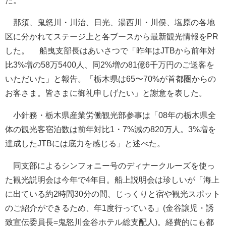
た。
那須、鬼怒川・川治、日光、湯西川・川俣、塩原の各地
区に分かれてステージ上と各ブースから最新観光情報をPR
した。 船曳支部長はあいさつで「昨年はJTBから前年対
比3%増の58万5400人、同2%増の81億6千万円のご送客を
いただいた」と報告。「栃木県は65〜70%が首都圏からの
お客さま。皆さまに御礼申しげたい」と謝意を表した。
小針務・栃木県産業労働観光部参事は「08年の栃木県全
体の観光客宿泊数は前年対比1・7%減の820万人。3%増を
達成したJTBには底力を感じる」と述べた。
同支部によるシンフォニー号のディナークルーズを使っ
た観光説明会は今年で4年目。船上説明会は珍しいが「海上
に出ている約2時間30分の間、じっくりと宿や観光スポット
のご紹介ができるため、年1度行っている」(金谷譲児・誘
致宣伝委員長=鬼怒川金谷ホテル総支配人)。経費的にも都