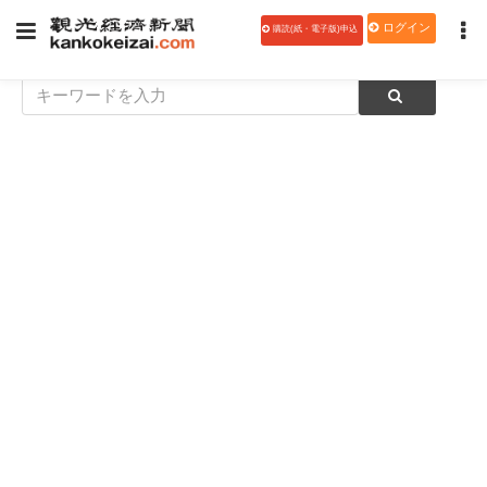
ログイン
購読(紙・電子版)申込