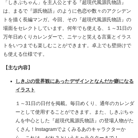
「しきぶちゃん」を主人公とする『超現代風源氏物語』
は、まるで『源氏物語』のように色恋や数々のアクシデン
トを描く長編マンガ。今回、その『超現代風源氏物語』の
場面をセレクトしています。何年でも使える、１～31日の
万年日めくりカレンダーで、ニヤッと笑える言葉とイラス
トをいつまでも楽しむことができます。卓上でも壁掛けで
も使える仕様です。
【主な内容】
しきぶの世界観にあったデザインとなんだか癖になる
イラスト
１～31日の日付を掲載。毎日めくり、通年のカレンダ
ーとして使用することができます。また、しきぶちゃ
んを中心とした『超現代風源氏物語』の登場人物がた
くさん！Instagramでよくみるあのキャラクターか
ら、これは…だれ？というキャラクターまで！