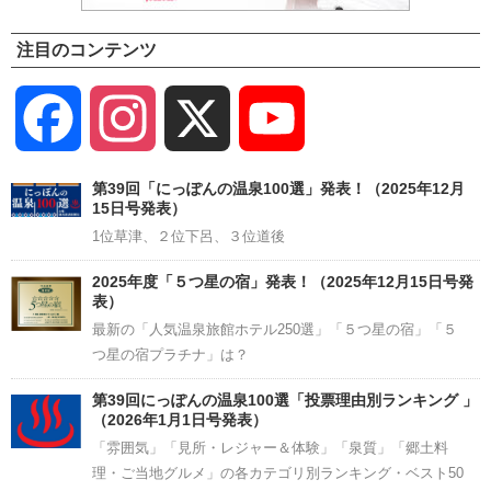
注目のコンテンツ
Facebook
Instagram
X
YouTube
Channel
第39回「にっぽんの温泉100選」発表！（2025年12月
15日号発表）
1位草津、２位下呂、３位道後
2025年度「５つ星の宿」発表！（2025年12月15日号発
表）
最新の「人気温泉旅館ホテル250選」「５つ星の宿」「５
つ星の宿プラチナ」は？
第39回にっぽんの温泉100選「投票理由別ランキング 」
（2026年1月1日号発表）
「雰囲気」「見所・レジャー＆体験」「泉質」「郷土料
理・ご当地グルメ」の各カテゴリ別ランキング・ベスト50