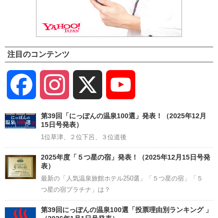
注目のコンテンツ
Facebook
Instagram
X
YouTube
Channel
第39回「にっぽんの温泉100選」発表！（2025年12月
15日号発表）
1位草津、２位下呂、３位道後
2025年度「５つ星の宿」発表！（2025年12月15日号発
表）
最新の「人気温泉旅館ホテル250選」「５つ星の宿」「５
つ星の宿プラチナ」は？
第39回にっぽんの温泉100選「投票理由別ランキング 」