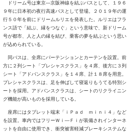
ドリーム号は東京―京阪神線を結ぶバスとして、１９６
９年に日本初の夜行高速バスとして登場。２０１９年の運
行５０年を前にドリームルリエを発表した。ルリエはフラ
ンス語で「結ぶ、縁をつなぐ」という意味で、新ドリーム
号が都市、人と人の縁を結び、乗客の夢を結ぶという思い
が込められている。
同バスは、全席にパーテンションとカーテンを設置。前
方に２列シート「プレシャスクラス」を４席、後方に３列
シート「アドバンスクラス」を１４席、計１８席を用意。
プレシャスクラスは、足を伸ばして寝返りもうてる特別シ
ートを採用。アドバンスクラスは、シートのリクライニン
グ機能が高いものを採用している。
座席にはタブレット端末「ｉＰａｄ ｍｉｎｉ４」など
を設置。車内ではフリーＷｉ―Ｆｉが装備されインターネ
ットを自由に使用でき、衝突被害軽減ブレーキシステムな