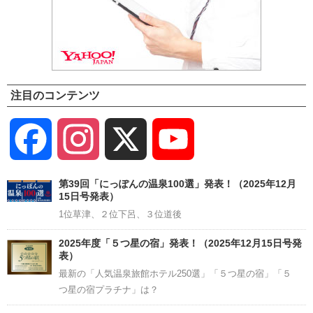
注目のコンテンツ
Facebook
Instagram
X
YouTube
Channel
第39回「にっぽんの温泉100選」発表！（2025年12月
15日号発表）
1位草津、２位下呂、３位道後
2025年度「５つ星の宿」発表！（2025年12月15日号発
表）
最新の「人気温泉旅館ホテル250選」「５つ星の宿」「５
つ星の宿プラチナ」は？