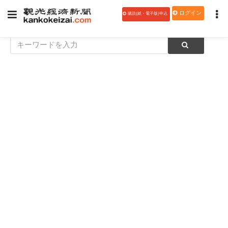
ログイン
購読(紙・電子版)申込