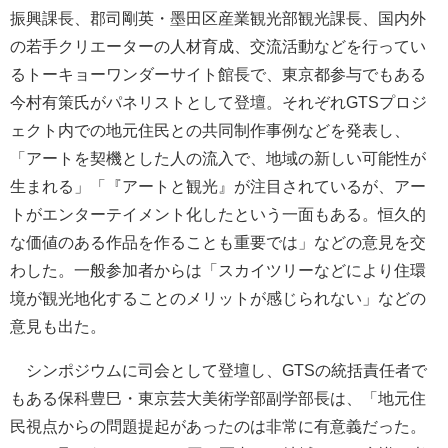
振興課長、郡司剛英・墨田区産業観光部観光課長、国内外
の若手クリエーターの人材育成、交流活動などを行ってい
るトーキョーワンダーサイト館長で、東京都参与でもある
今村有策氏がパネリストとして登壇。それぞれGTSプロジ
ェクト内での地元住民との共同制作事例などを発表し、
「アートを契機とした人の流入で、地域の新しい可能性が
生まれる」「『アートと観光』が注目されているが、アー
トがエンターテイメント化したという一面もある。恒久的
な価値のある作品を作ることも重要では」などの意見を交
わした。一般参加者からは「スカイツリーなどにより住環
境が観光地化することのメリットが感じられない」などの
意見も出た。
シンポジウムに司会として登壇し、GTSの統括責任者で
もある保科豊巳・東京芸大美術学部副学部長は、「地元住
民視点からの問題提起があったのは非常に有意義だった。