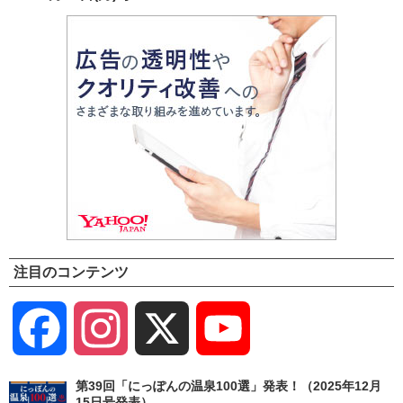
注目のコンテンツ
Facebook
Instagram
X
YouTube
Channel
第39回「にっぽんの温泉100選」発表！（2025年12月
15日号発表）