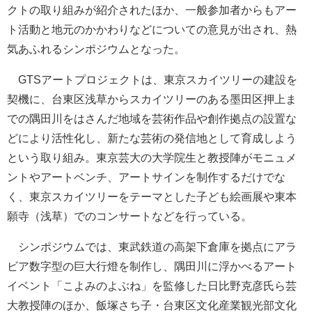
クトの取り組みが紹介されたほか、一般参加者からもアー
ト活動と地元のかかわりなどについての意見が出され、熱
気あふれるシンポジウムとなった。
GTSアートプロジェクトは、東京スカイツリーの建設を
契機に、台東区浅草からスカイツリーのある墨田区押上ま
での隅田川をはさんだ地域を芸術作品や創作拠点の設置な
どにより活性化し、新たな芸術の発信地として育成しよう
という取り組み。東京芸大の大学院生と教授陣がモニュメ
ントやアートベンチ、アートサインを制作するだけでな
く、東京スカイツリーをテーマとした子ども絵画展や東本
願寺（浅草）でのコンサートなどを行っている。
シンポジウムでは、東武鉄道の高架下倉庫を拠点にアラ
ビア数字型の巨大行燈を制作し、隅田川に浮かべるアート
イベント「こよみのよぶね」を監修した日比野克彦氏ら芸
大教授陣のほか、飯塚さち子・台東区文化産業観光部文化