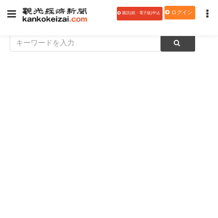
ログイン
購読(紙・電子版)申込