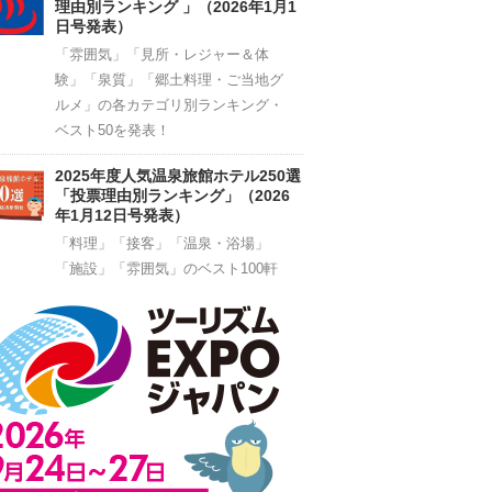
理由別ランキング 」（2026年1月1
日号発表）
「雰囲気」「見所・レジャー＆体
験」「泉質」「郷土料理・ご当地グ
ルメ」の各カテゴリ別ランキング・
ベスト50を発表！
2025年度人気温泉旅館ホテル250選
「投票理由別ランキング」（2026
年1月12日号発表）
「料理」「接客」「温泉・浴場」
「施設」「雰囲気」のベスト100軒