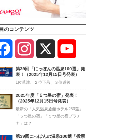
目のコンテンツ
Facebook
Instagram
X
YouTube
Channel
第39回「にっぽんの温泉100選」発
表！（2025年12月15日号発表）
1位草津、２位下呂、３位道後
2025年度「５つ星の宿」発表！
（2025年12月15日号発表）
最新の「人気温泉旅館ホテル250選」
「５つ星の宿」「５つ星の宿プラチ
ナ」は？
第39回にっぽんの温泉100選「投票