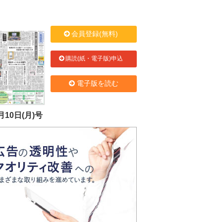
会員登録(無料)
購読(紙・電子版)申込
電子版を読む
月10日(月)号