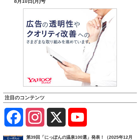
8月10日(月)号
注目のコンテンツ
Facebook
Instagram
X
YouTube
Channel
第39回「にっぽんの温泉100選」発表！（2025年12月