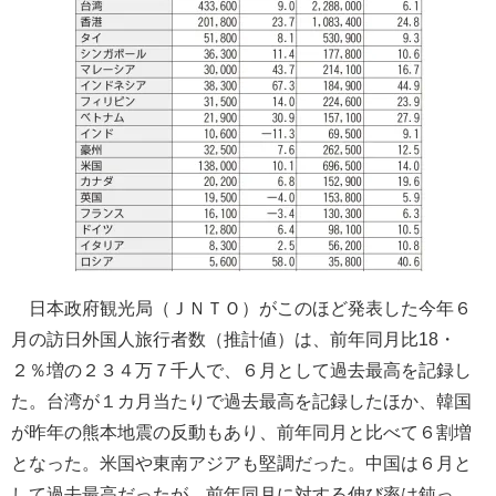
日本政府観光局（ＪＮＴＯ）がこのほど発表した今年６
月の訪日外国人旅行者数（推計値）は、前年同月比18・
２％増の２３４万７千人で、６月として過去最高を記録し
た。台湾が１カ月当たりで過去最高を記録したほか、韓国
が昨年の熊本地震の反動もあり、前年同月と比べて６割増
となった。米国や東南アジアも堅調だった。中国は６月と
して過去最高だったが、前年同月に対する伸び率は鈍っ