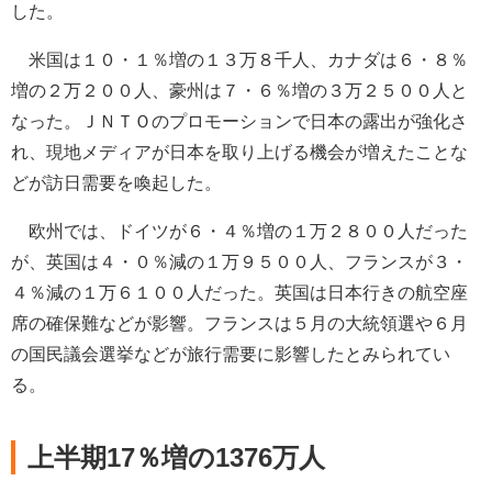
した。
米国は１０・１％増の１３万８千人、カナダは６・８％
増の２万２００人、豪州は７・６％増の３万２５００人と
なった。ＪＮＴＯのプロモーションで日本の露出が強化さ
れ、現地メディアが日本を取り上げる機会が増えたことな
どが訪日需要を喚起した。
欧州では、ドイツが６・４％増の１万２８００人だった
が、英国は４・０％減の１万９５００人、フランスが３・
４％減の１万６１００人だった。英国は日本行きの航空座
席の確保難などが影響。フランスは５月の大統領選や６月
の国民議会選挙などが旅行需要に影響したとみられてい
る。
上半期17％増の1376万人