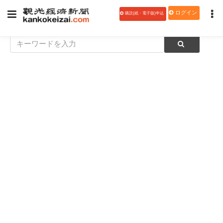
ログイン
購読(紙・電子版)申込