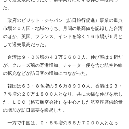
た。
政府のビジット・ジャパン（訪日旅行促進）事業の重点
市場２０カ国・地域のうち、月間の最高値を記録した台湾
のほか、英国、フランス、インドを除く１６市場が６月と
して過去最高だった。
台湾は９・０％増の４３万３６００人。伸び率は１桁だ
が、クルーズ船の寄港増加、チャーター便を含む航空路線
の拡充などが訪日客の増加につながった。
韓国は６３・８％増の５６万８９００人、香港は２３・
７％増の２０万１８００人となり、共に大幅な伸びを示し
た。ＬＣＣ（格安航空会社）を中心とした航空座席供給量
の増加が訪日需要を喚起した。
一方で中国は、０・８％増の５８万７２００人となっ