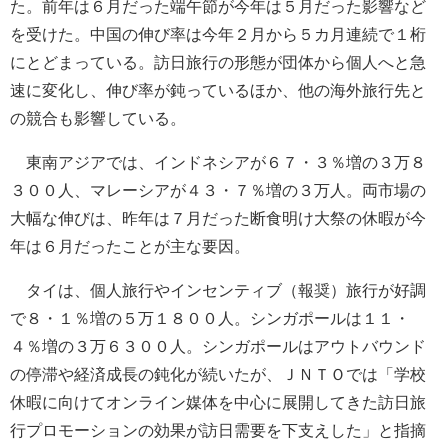
た。前年は６月だった端午節が今年は５月だった影響など
を受けた。中国の伸び率は今年２月から５カ月連続で１桁
にとどまっている。訪日旅行の形態が団体から個人へと急
速に変化し、伸び率が鈍っているほか、他の海外旅行先と
の競合も影響している。
東南アジアでは、インドネシアが６７・３％増の３万８
３００人、マレーシアが４３・７％増の３万人。両市場の
大幅な伸びは、昨年は７月だった断食明け大祭の休暇が今
年は６月だったことが主な要因。
タイは、個人旅行やインセンティブ（報奨）旅行が好調
で８・１％増の５万１８００人。シンガポールは１１・
４％増の３万６３００人。シンガポールはアウトバウンド
の停滞や経済成長の鈍化が続いたが、ＪＮＴＯでは「学校
休暇に向けてオンライン媒体を中心に展開してきた訪日旅
行プロモーションの効果が訪日需要を下支えした」と指摘