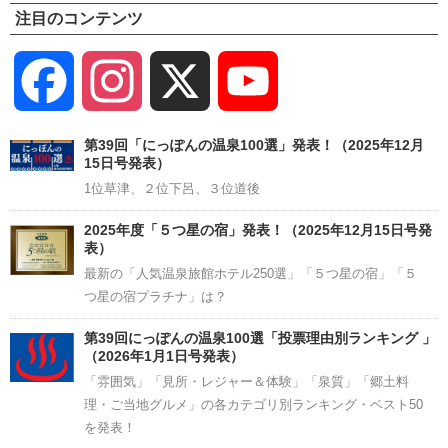
注目のコンテンツ
Facebook
Instagram
X
YouTube
Channel
第39回「にっぽんの温泉100選」発表！（2025年12月
15日号発表）
1位草津、２位下呂、３位道後
2025年度「５つ星の宿」発表！（2025年12月15日号発
表）
最新の「人気温泉旅館ホテル250選」「５つ星の宿」「５
つ星の宿プラチナ」は？
第39回にっぽんの温泉100選「投票理由別ランキング 」
（2026年1月1日号発表）
「雰囲気」「見所・レジャー＆体験」「泉質」「郷土料
理・ご当地グルメ」の各カテゴリ別ランキング・ベスト50
を発表！