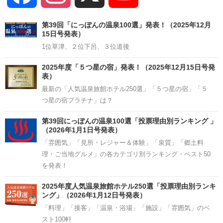
Channel
第39回「にっぽんの温泉100選」発表！（2025年12月
15日号発表）
1位草津、２位下呂、３位道後
2025年度「５つ星の宿」発表！（2025年12月15日号発
表）
最新の「人気温泉旅館ホテル250選」「５つ星の宿」「５
つ星の宿プラチナ」は？
第39回にっぽんの温泉100選「投票理由別ランキング 」
（2026年1月1日号発表）
「雰囲気」「見所・レジャー＆体験」「泉質」「郷土料
理・ご当地グルメ」の各カテゴリ別ランキング・ベスト50
を発表！
2025年度人気温泉旅館ホテル250選「投票理由別ランキ
ング」（2026年1月12日号発表）
「料理」「接客」「温泉・浴場」「施設」「雰囲気」のベ
スト100軒