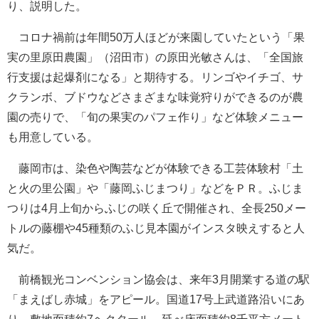
り、説明した。
コロナ禍前は年間50万人ほどが来園していたという「果
実の里原田農園」（沼田市）の原田光敏さんは、「全国旅
行支援は起爆剤になる」と期待する。リンゴやイチゴ、サ
クランボ、ブドウなどさまざまな味覚狩りができるのが農
園の売りで、「旬の果実のパフェ作り」など体験メニュー
も用意している。
藤岡市は、染色や陶芸などが体験できる工芸体験村「土
と火の里公園」や「藤岡ふじまつり」などをＰＲ。ふじま
つりは4月上旬からふじの咲く丘で開催され、全長250メー
トルの藤棚や45種類のふじ見本園がインスタ映えすると人
気だ。
前橋観光コンベンション協会は、来年3月開業する道の駅
「まえばし赤城」をアピール。国道17号上武道路沿いにあ