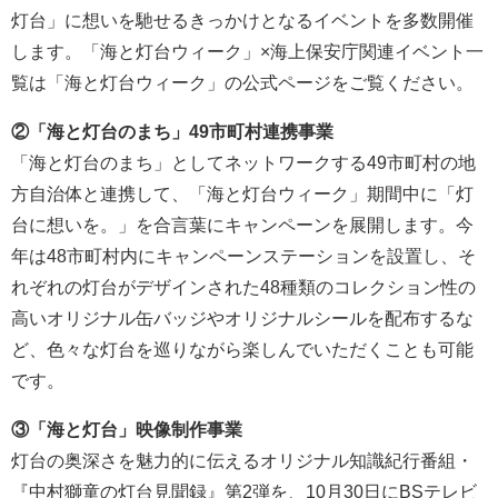
灯台」に想いを馳せるきっかけとなるイベントを多数開催
します。「海と灯台ウィーク」×海上保安庁関連イベント一
覧は「海と灯台ウィーク」の公式ページをご覧ください。
②「海と灯台のまち」49市町村連携事業
「海と灯台のまち」としてネットワークする49市町村の地
方自治体と連携して、「海と灯台ウィーク」期間中に「灯
台に想いを。」を合言葉にキャンペーンを展開します。今
年は48市町村内にキャンペーンステーションを設置し、そ
れぞれの灯台がデザインされた48種類のコレクション性の
高いオリジナル缶バッジやオリジナルシールを配布するな
ど、色々な灯台を巡りながら楽しんでいただくことも可能
です。
③「海と灯台」映像制作事業
灯台の奥深さを魅力的に伝えるオリジナル知識紀行番組・
『中村獅童の灯台見聞録』第2弾を、10月30日にBSテレビ