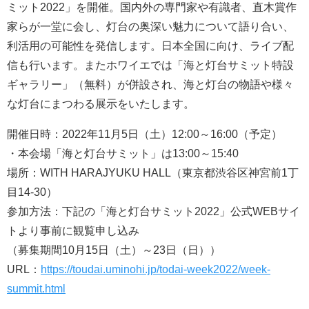
ミット2022」を開催。国内外の専門家や有識者、直木賞作
家らが一堂に会し、灯台の奥深い魅力について語り合い、
利活用の可能性を発信します。日本全国に向け、ライブ配
信も行います。またホワイエでは「海と灯台サミット特設
ギャラリー」（無料）が併設され、海と灯台の物語や様々
な灯台にまつわる展示をいたします。
開催日時：2022年11月5日（土）12:00～16:00（予定）
・本会場「海と灯台サミット」は13:00～15:40
場所：WITH HARAJYUKU HALL（東京都渋谷区神宮前1丁
目14-30）
参加方法：下記の「海と灯台サミット2022」公式WEBサイ
トより事前に観覧申し込み
（募集期間10月15日（土）～23日（日））
URL：
https://toudai.uminohi.jp/todai-week2022/week-
summit.html