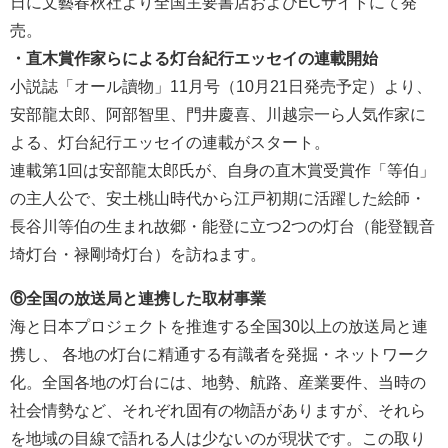
日に文藝春秋社より全国主要書店およびECサイトにて発
売。
・直木賞作家らによる灯台紀行エッセイの連載開始
小説誌「オール讀物」11月号（10月21日発売予定）より、
安部龍太郎、阿部智里、門井慶喜、川越宗一ら人気作家に
よる、灯台紀行エッセイの連載がスタート。
連載第1回は安部龍太郎氏が、自身の直木賞受賞作「等伯」
の主人公で、安土桃山時代から江戸初期に活躍した絵師・
長谷川等伯の生まれ故郷・能登に立つ2つの灯台（能登観音
埼灯台・禄剛埼灯台）を訪ねます。
⑥全国の放送局と連携した取材事業
海と日本プロジェクトを推進する全国30以上の放送局と連
携し、 各地の灯台に精通する有識者を発掘・ネットワーク
化。全国各地の灯台には、地勢、航路、産業要件、当時の
社会情勢など、それぞれ固有の物語がありますが、それら
を地域の目線で語れる人は少ないのが現状です。この取り