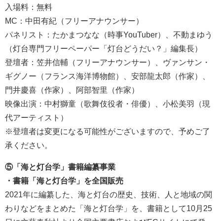
入場料：無料
MC：中田有紀（フリーアナウンサー）
パネリスト：たかまつなな（時事YouTuber）、不動まゆう
（灯台専門フリーペーパー「灯台どうだい？」編集長）
登壇者：笠井信輔（フリーアナウンサー）、ヴァンサン・
ギグノー（フランス海洋博物館）、安部龍太郎（作家）、
門井慶喜（作家）、阿部智里（作家）
映像出演：中村獅童（歌舞伎役者・俳優）、小松美羽（現
代アーティスト）
※登壇者は変更になる可能性がございますので、予めご了
承ください。
⑤「海と灯台学」書籍編纂事業
・書籍「海と灯台学」を全国販売
2021年に編纂した、海と灯台の歴史、技術、人と地域の関
わりなどをまとめた「海と灯台学」を、書籍として10月25