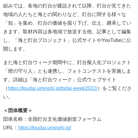
組みでは、各地の灯台が建設されて以降、灯台が見てきた
地域の人たちと海との関わりなど、灯台に関する様々な
「知」を集め、灯台の価値を掘り下げ、伝え、継承してい
きます。取材内容は各地域で放送する他、記事として編集
し、「海と灯台プロジェクト」公式サイトやYouTubeに公
開します。
また海と灯台ウィーク期間中に、灯台擬人化プロジェクト
「燈の守り人」とも連携し、フォトコンテストを実施しま
す。詳細は「海と灯台ウィーク」公式ウェブサイト
（
https://toudai.uminohi.jp/todai-week2022/
）をご覧くださ
い。
＜団体概要＞
団体名称：全国灯台文化価値創造フォーラム
URL：
https://toudai.uminohi.jp/