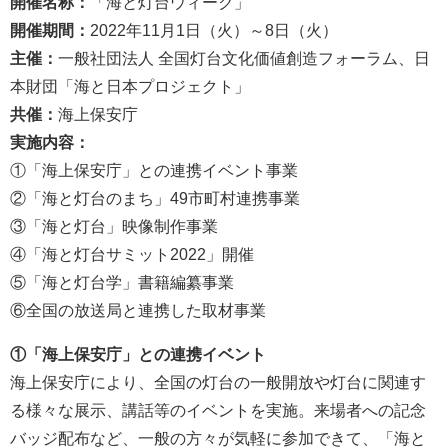
開催名称：
「海と灯台ウィーク」
開催期間：
2022年11月1日（火）～8日（火）
主催：
一般社団法人 全国灯台文化価値創造フォーラム、日
本財団「海と日本プロジェクト」
共催：
海上保安庁
実施内容：
①「海上保安庁」との連携イベント事業
②「海と灯台のまち」49市町村連携事業
③「海と灯台」映像制作事業
④「海と灯台サミット2022」開催
⑤「海と灯台学」書籍編纂事業
⑥全国の放送局と連携した取材事業
①「海上保安庁」との連携イベント
海上保安庁により、全国の灯台の一般開放や灯台に関連す
る様々な展示、講話等のイベントを実施。来場者への記念
バッジ配布など、一般の方々が気軽に参加できて、「海と