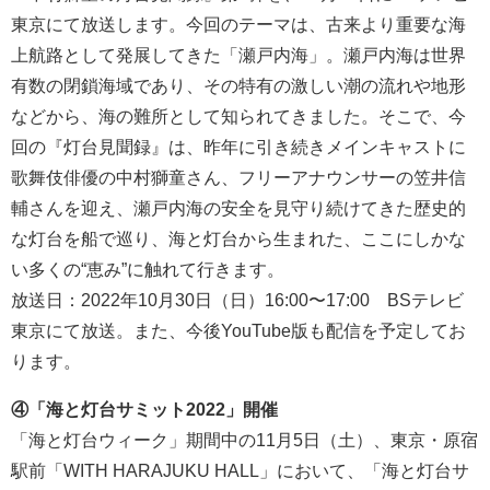
東京にて放送します。今回のテーマは、古来より重要な海
上航路として発展してきた「瀬戸内海」。瀬戸内海は世界
有数の閉鎖海域であり、その特有の激しい潮の流れや地形
などから、海の難所として知られてきました。そこで、今
回の『灯台見聞録』は、昨年に引き続きメインキャストに
歌舞伎俳優の中村獅童さん、フリーアナウンサーの笠井信
輔さんを迎え、瀬戸内海の安全を見守り続けてきた歴史的
な灯台を船で巡り、海と灯台から生まれた、ここにしかな
い多くの“恵み”に触れて行きます。
放送日：2022年10月30日（日）16:00〜17:00 BSテレビ
東京にて放送。また、今後YouTube版も配信を予定してお
ります。
④「海と灯台サミット2022」開催
「海と灯台ウィーク」期間中の11月5日（土）、東京・原宿
駅前「WITH HARAJUKU HALL」において、「海と灯台サ