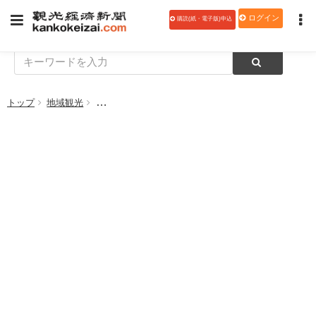
ログイン
購読(紙・電子版)申込
トップ
地域観光
11月1日「灯台記念日」を起点とした「海と灯台ウ