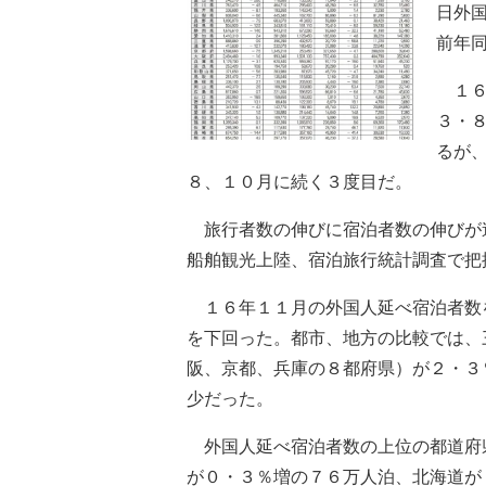
日外
前年
１６
３・
るが
８、１０月に続く３度目だ。
旅行者数の伸びに宿泊者数の伸びが
船舶観光上陸、宿泊旅行統計調査で把
１６年１１月の外国人延べ宿泊者数
を下回った。都市、地方の比較では、
阪、京都、兵庫の８都府県）が２・３
少だった。
外国人延べ宿泊者数の上位の都道府
が０・３％増の７６万人泊、北海道が