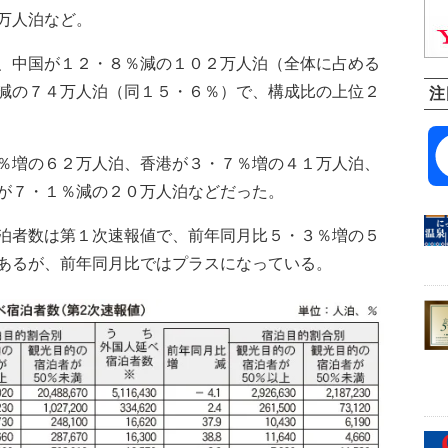
万人泊など。
、中国が１２・８％減の１０２万人泊（全体に占める
減の７４万人泊（同１５・６％）で、構成比の上位２
注
％増の６２万人泊、香港が３・７％増の４１万人泊、
が７・１％減の２０万人泊などだった。
泊者数は第１次速報値で、前年同月比５・３％増の５
あるが、前年同月比ではプラスになっている。