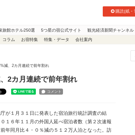
購読(紙・
泉旅館ホテル250選
5つ星の宿公式サイト
観光経済新聞チャンネル
コラム
お宿特集
特集・データ
会社案内
4%減、2カ月連続で前年割れ
減、2カ月連続で前年割れ
ト
庁が１月３１日に発表した宿泊旅行統計調査の結
２０１６年１１月の外国人延べ宿泊者数（第２次速報
は前年同月比４・０％減の５１２万人泊となった。訪