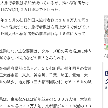
国人旅行者数は増加が続いているが、延べ宿泊者数は
同月の実績を２カ月連続で下回った。
年１１月の訪日外国人旅行者数は１８８万人で同１
８％の増加だった。旅行者数は右肩上がりで伸びてい
、外国人延べ宿泊者数の前年割れは１６年に入って
連動しない主な要因は、クルーズ船の寄港増加に伴う
8
握できない民泊などの拡大とみられる。
を都道府県別に見ると、２５都府県が前年同月の実績
三大都市圏（東京、神奈川、千葉、埼玉、愛知、大
％の減少、地方部（三大都市圏以外）が６・８％の減
県は、東京都がほぼ前年並みの１３８万人泊、大阪府
２・４％増の３３万人泊、京都府が４・７％減の３３