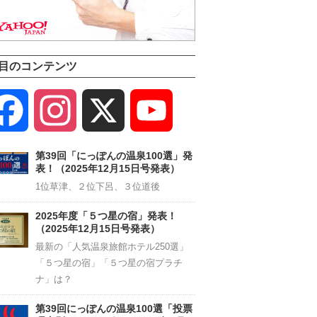
目のコンテンツ
Facebook
Instagram
X
YouTube
Channel
第39回「にっぽんの温泉100選」発
表！（2025年12月15日号発表）
1位草津、２位下呂、３位道後
2025年度「５つ星の宿」発表！
（2025年12月15日号発表）
最新の「人気温泉旅館ホテル250選」
「５つ星の宿」「５つ星の宿プラチ
ナ」は？
第39回にっぽんの温泉100選「投票