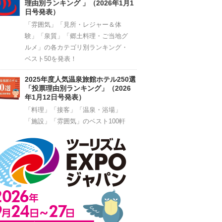
理由別ランキング 」（2026年1月1
日号発表）
「雰囲気」「見所・レジャー＆体
験」「泉質」「郷土料理・ご当地グ
ルメ」の各カテゴリ別ランキング・
ベスト50を発表！
2025年度人気温泉旅館ホテル250選
「投票理由別ランキング」（2026
年1月12日号発表）
「料理」「接客」「温泉・浴場」
「施設」「雰囲気」のベスト100軒