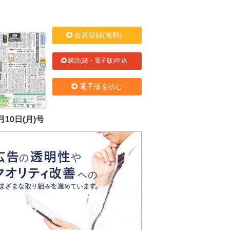
会員登録(無料)
購読(紙・電子版)申込
電子版を読む
月10日(月)号