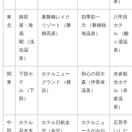
寒）
東
南部
裏磐梯レイク
四季彩一
八甲田
北
屋・海
リゾート （磐
力 （磐梯熱
ホテ
扇
梯高原）
海温泉）
ル （酸
閣 （浅
ヶ湯温
虫温
泉）
泉）
関
下部ホ
ホテルニュー
和心の宿大
赤倉観
東
テ
グランド （横
森（伊香保
光ホテ
ル （下
浜）
温泉）
ル（赤
部）
倉温
泉）
中
ホテル
ホテル日航金
ホテルニュ
石苔亭
部
花水木
沢（金沢）
ーさがみや
いしだ