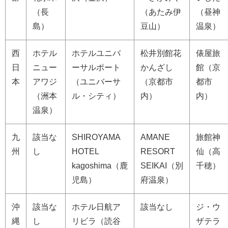
（長
（あたみ伊
（昼神
島）
豆山）
温泉）
西
ホテル
ホテルユニバ
松井別館花
俵屋旅
日
ニュー
ーサルポート
かんざし
館（京
本
アワジ
（ユニバーサ
（京都市
都市
（洲本
ル・シティ）
内）
内）
温泉）
九
該当な
SHIROYAMA
AMANE
旅館神
州
し
HOTEL
RESORT
仙（高
kagoshima（鹿
SEIKAI（別
千穂）
児島）
府温泉）
沖
該当な
ホテル日航ア
該当なし
ジ・ウ
縄
し
リビラ（読谷
ザテラ