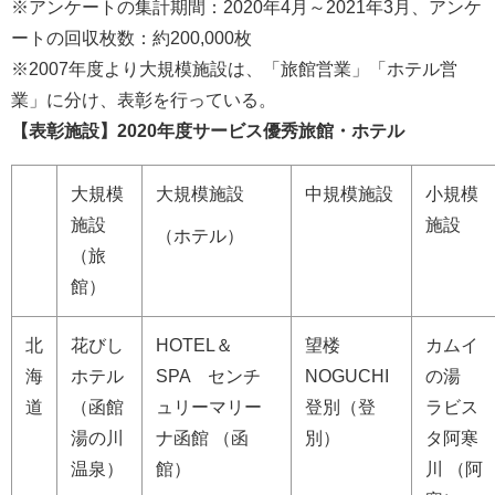
※アンケートの集計期間：2020年4月～2021年3月、アンケ
ートの回収枚数：約200,000枚
※2007年度より大規模施設は、「旅館営業」「ホテル営
業」に分け、表彰を行っている。
【表彰施設】2020年度サービス優秀旅館・ホテル
大規模
大規模施設
中規模施設
小規模
施設
施設
（ホテル）
（旅
館）
北
花びし
HOTEL＆
望楼
カムイ
海
ホテル
SPA センチ
NOGUCHI
の湯
道
（函館
ュリーマリー
登別（登
ラビス
湯の川
ナ函館 （函
別）
タ阿寒
温泉）
館）
川 （阿