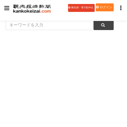
ログイン
購読(紙・電子版)申込