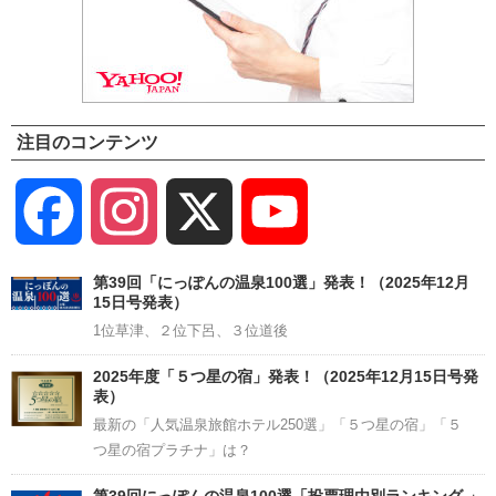
注目のコンテンツ
Facebook
Instagram
X
YouTube
Channel
第39回「にっぽんの温泉100選」発表！（2025年12月
15日号発表）
1位草津、２位下呂、３位道後
2025年度「５つ星の宿」発表！（2025年12月15日号発
表）
最新の「人気温泉旅館ホテル250選」「５つ星の宿」「５
つ星の宿プラチナ」は？
第39回にっぽんの温泉100選「投票理由別ランキング 」