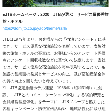
■JTBホームページ：2020 JTBが選ぶ サービス最優秀旅
館・ホテル
https://dom.jtb.co.jp/yado/theme/ssrh/
JTBは1979年より、お客様からの「宿泊アンケート」に基
づき、サービス優秀な宿泊施設を表彰しています。表彰対
象の旅館・ホテルの審査は、お客様からのアンケート評価
点とアンケート回収枚数などに基づいて決定します。当社
では、サービス優秀な宿泊施設を毎年表彰することで、各
施設の営業面の発展とサービスの向上、及び宿泊産業全体
の質の向上を図りたいと考えています。
*1．JTB協定旅館ホテル連盟…1956年（昭和31年）に創
設。「JTBとのコミュニケーション強化による宿泊増売と
会員経営基盤強化」をテーマに、JTBグループと協力した
各種キャンペーン・誘致宣伝活動や、地域活性化に取り組