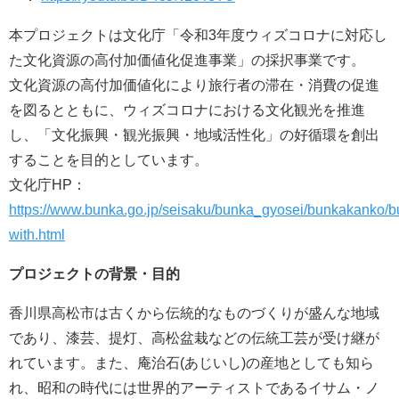
本プロジェクトは文化庁「令和3年度ウィズコロナに対応し
た文化資源の高付加価値化促進事業」の採択事業です。
文化資源の高付加価値化により旅行者の滞在・消費の促進
を図るとともに、ウィズコロナにおける文化観光を推進
し、「文化振興・観光振興・地域活性化」の好循環を創出
することを目的としています。
文化庁HP：
https://www.bunka.go.jp/seisaku/bunka_gyosei/bunkakanko/b
with.html
プロジェクトの背景・目的
香川県高松市は古くから伝統的なものづくりが盛んな地域
であり、漆芸、提灯、高松盆栽などの伝統工芸が受け継が
れています。また、庵治石(あじいし)の産地としても知ら
れ、昭和の時代には世界的アーティストであるイサム・ノ