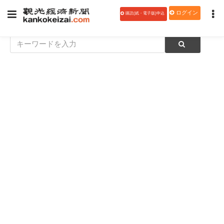
ログイン
購読(紙・電子版)申込