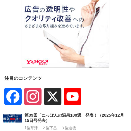
注目のコンテンツ
Facebook
Instagram
X
YouTube
Channel
第39回「にっぽんの温泉100選」発表！（2025年12月
15日号発表）
1位草津、２位下呂、３位道後