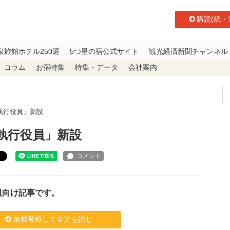
購読(紙・
泉旅館ホテル250選
5つ星の宿公式サイト
観光経済新聞チャンネル
コラム
お宿特集
特集・データ
会社案内
プ執行役員」新設
プ執行役員」新設
ト
員向け記事です。
無料登録して全文を読む