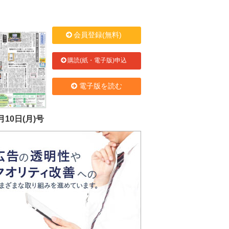
会員登録(無料)
購読(紙・電子版)申込
電子版を読む
月10日(月)号