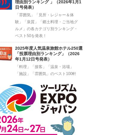
理由別ランキング 」（2026年1月1
日号発表）
「雰囲気」「見所・レジャー＆体
験」「泉質」「郷土料理・ご当地グ
ルメ」の各カテゴリ別ランキング・
ベスト50を発表！
2025年度人気温泉旅館ホテル250選
「投票理由別ランキング」（2026
年1月12日号発表）
「料理」「接客」「温泉・浴場」
「施設」「雰囲気」のベスト100軒