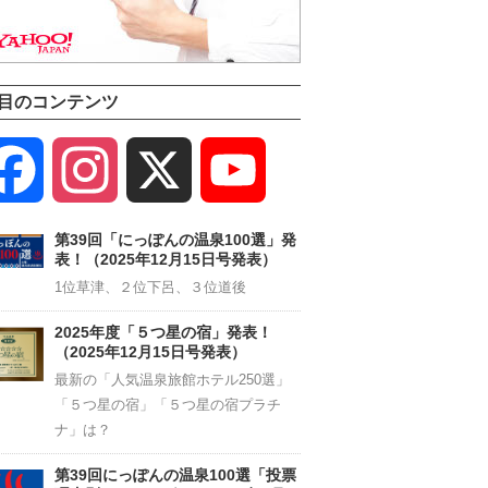
目のコンテンツ
Facebook
Instagram
X
YouTube
Channel
第39回「にっぽんの温泉100選」発
表！（2025年12月15日号発表）
1位草津、２位下呂、３位道後
2025年度「５つ星の宿」発表！
（2025年12月15日号発表）
最新の「人気温泉旅館ホテル250選」
「５つ星の宿」「５つ星の宿プラチ
ナ」は？
第39回にっぽんの温泉100選「投票