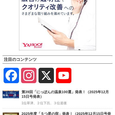
注目のコンテンツ
Facebook
Instagram
X
YouTube
Channel
第39回「にっぽんの温泉100選」発表！（2025年12月
15日号発表）
1位草津、２位下呂、３位道後
2025年度「５つ星の宿」発表！（2025年12月15日号発