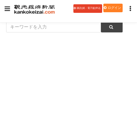
ログイン
購読(紙・電子版)申込