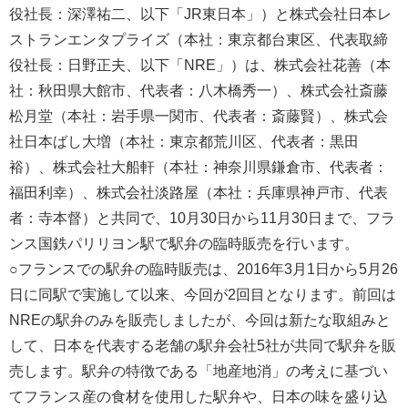
役社長：深澤祐二、以下「JR東日本」）と株式会社日本レ
ストランエンタプライズ（本社：東京都台東区、代表取締
役社長：日野正夫、以下「NRE」）は、株式会社花善（本
社：秋田県大館市、代表者：八木橋秀一）、株式会社斎藤
松月堂（本社：岩手県一関市、代表者：斎藤賢）、株式会
社日本ばし大増（本社：東京都荒川区、代表者：黒田
裕）、株式会社大船軒（本社：神奈川県鎌倉市、代表者：
福田利幸）、株式会社淡路屋（本社：兵庫県神戸市、代表
者：寺本督）と共同で、10月30日から11月30日まで、フラ
ンス国鉄パリリヨン駅で駅弁の臨時販売を行います。
○フランスでの駅弁の臨時販売は、2016年3月1日から5月26
日に同駅で実施して以来、今回が2回目となります。前回は
NREの駅弁のみを販売しましたが、今回は新たな取組みと
して、日本を代表する老舗の駅弁会社5社が共同で駅弁を販
売します。駅弁の特徴である「地産地消」の考えに基づい
てフランス産の食材を使用した駅弁や、日本の味を盛り込