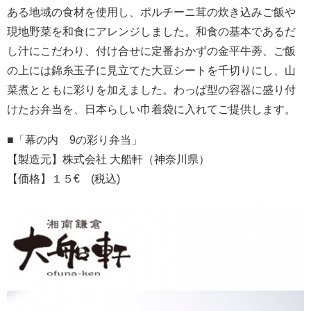
ある地域の食材を使用し、ポルチーニ茸の炊き込みご飯や
現地野菜を和食にアレンジしました。和食の基本であるだ
し汁にこだわり、付け合せに定番おかずの金平牛蒡、ご飯
の上には錦糸玉子に見立てた大豆シートを千切りにし、山
菜煮とともに彩りを加えました。わっぱ型の容器に盛り付
けたお弁当を、日本らしい巾着袋に入れてご提供します。
■「幕の内 9の彩り弁当」
【製造元】株式会社 大船軒（神奈川県）
【価格】１５€ (税込)