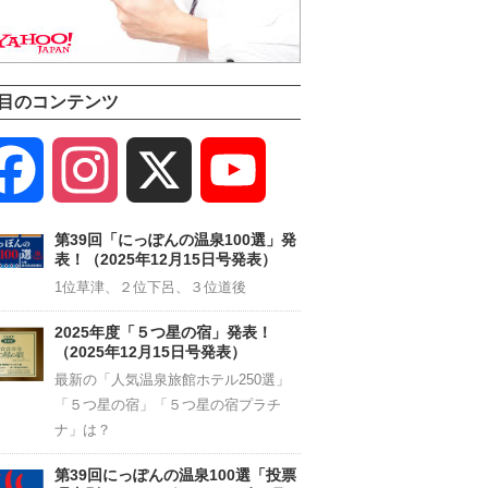
目のコンテンツ
Facebook
Instagram
X
YouTube
Channel
第39回「にっぽんの温泉100選」発
表！（2025年12月15日号発表）
1位草津、２位下呂、３位道後
2025年度「５つ星の宿」発表！
（2025年12月15日号発表）
最新の「人気温泉旅館ホテル250選」
「５つ星の宿」「５つ星の宿プラチ
ナ」は？
第39回にっぽんの温泉100選「投票