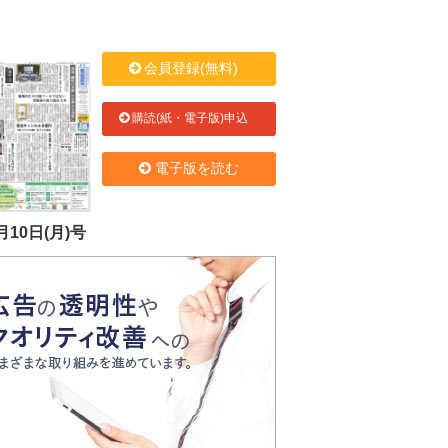
会員登録(無料)
購読(紙・電子版)申込
電子版を読む
月10日(月)号