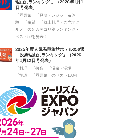
理由別ランキング 」（2026年1月1
日号発表）
「雰囲気」「見所・レジャー＆体
験」「泉質」「郷土料理・ご当地グ
ルメ」の各カテゴリ別ランキング・
ベスト50を発表！
2025年度人気温泉旅館ホテル250選
「投票理由別ランキング」（2026
年1月12日号発表）
「料理」「接客」「温泉・浴場」
「施設」「雰囲気」のベスト100軒