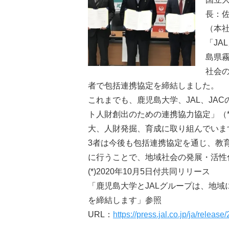
長：
（本
「JA
島県霧
社会
者で包括連携協定を締結しました。
これまでも、鹿児島大学、JAL、JAC
ト人財創出のための連携協力協定」（
大、人財発掘、育成に取り組んでいま
3者は今後も包括連携協定を通じ、教
に行うことで、地域社会の発展・活性
(*)2020年10月5日付共同リリース
「鹿児島大学とJALグループは、地
を締結します」参照
URL：
https://press.jal.co.jp/ja/relea