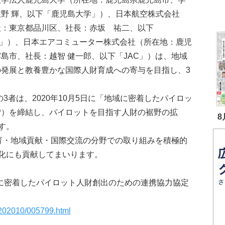
佐野 輝、以下「鹿児島大学」）、日本航空株式会社
社：東京都品川区、社長：赤坂 祐二、以下
L」）、日本エアコミューター株式会社（所在地：鹿児
島市、社長：越智 健一郎、以下「JAC」）は、地域
の発展と教養豊かな国際人財育成への寄与を目指し、3
の3者は、2020年10月5日に「地域に密着したパイロッ
*）を締結し、パイロットを目指す人財の裾野の拡
8
す。
育・地域貢献・国際交流の分野での取り組みを積極的
化にも貢献してまいります。
域に密着したパイロット人財創出のための連携協力協定
se/202010/005799.html