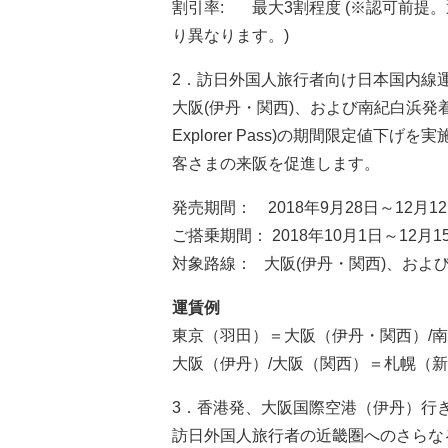
割引率: 最大3割程度 (※認可前提
り異なります。)
2．訪日外国人旅行者向け日本国内線運賃(Ja
大阪(伊丹・関西)、および南紀白浜発着
Explorer Pass)の期間限定値
客さまの来阪を促進します。
発売期間： 2018年9月28日～12月
ご搭乗期間： 2018年10月1日～12月1
対象路線： 大阪(伊丹・関西)、およ
運賃例
東京（羽田）＝大阪（伊丹・関西）/
大阪（伊丹）/大阪（関西）＝札幌（
3．香港発、大阪国際空港（伊丹）行
訪日外国人旅行者の近畿圏へのさらな