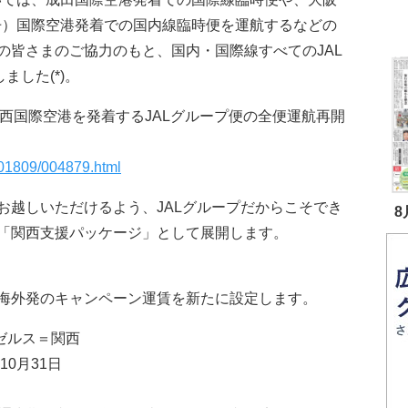
丹）国際空港発着での国内線臨時便を運航するなどの
の皆さまのご協力のもと、国内・国際線すべてのJAL
ました(*)。
）「関西国際空港を発着するJALグループ便の全便運航再開
e/201809/004879.html
お越しいただけるよう、JALグループだからこそでき
8
「関西支援パッケージ」として展開します。
海外発のキャンペーン運賃を新たに設定します。
ンゼルス＝関西
10月31日