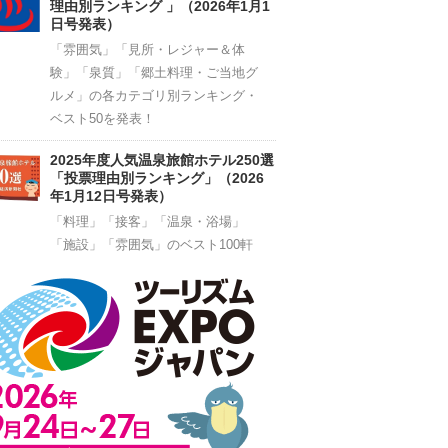
理由別ランキング 」（2026年1月1
日号発表）
「雰囲気」「見所・レジャー＆体
験」「泉質」「郷土料理・ご当地グ
ルメ」の各カテゴリ別ランキング・
ベスト50を発表！
2025年度人気温泉旅館ホテル250選
「投票理由別ランキング」（2026
年1月12日号発表）
「料理」「接客」「温泉・浴場」
「施設」「雰囲気」のベスト100軒