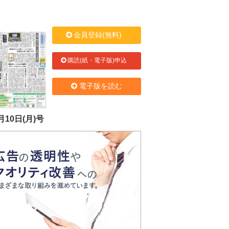
会員登録(無料)
購読(紙・電子版)申込
電子版を読む
月10日(月)号