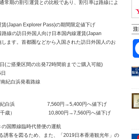
。通常期の割引運賃との比較であり、割引率は路線によ
pan Explorer Pass)の期間限定値下げ
注
路線の訪日外国人向け日本国内線運賃(Japan
下げを実施します。首都圏などから入国された訪日外国人のお
12日(ご搭乗区間の出発72時間前までご購入可能)
5日
び南紀白浜発着路線
南紀白浜 7,560円→5,400円へ値下げ
新千歳） 10,800円→7,560円へ値下げ
きの国際線臨時代替便の運航
る誘客を図るため、また、「2019日本香港観光年」の