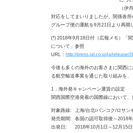
（伊
対応をしてまいりましたが、関係各所
グループ便の運航を9月21日より再開し
(*) 2018年9月18日付（広報メモ
について」参照
URL：
http://press.jal.co.jp/ja/releas
今後も多くの海外のお客さまに関西に
る航空輸送事業を通じた取り組みを、
1．海外発キャンペーン運賃の設定
関西国際空港発着の国際線において、
対象路線: 上海/台北/バンコク/ロサ
発売期間: 各国の認可取得後～2018年
出発日: 2018年10月1日～12月15日