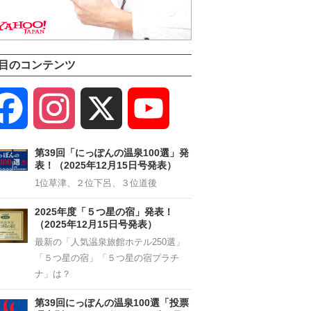
目のコンテンツ
Facebook
Instagram
X
YouTube
Channel
第39回「にっぽんの温泉100選」発
表！（2025年12月15日号発表）
1位草津、２位下呂、３位道後
2025年度「５つ星の宿」発表！
（2025年12月15日号発表）
最新の「人気温泉旅館ホテル250選」
「５つ星の宿」「５つ星の宿プラチ
ナ」は？
第39回にっぽんの温泉100選「投票