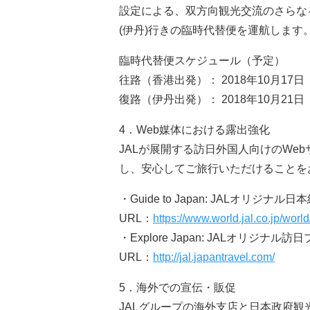
設定による、双方向観光交流のさらな
(伊丹)行きの臨時代替便を運航します
臨時代替便スケジュール（予定）
往路（香港出発）： 2018年10月1
復路（伊丹出発）： 2018年10月2
4．Web媒体における露出強化
JALが展開する訪日外国人向けのWe
し、安心してご旅行いただけることを
・Guide to Japan: JALオリジナル
URL：
https://www.world.jal.co.jp/worl
・Explore Japan: JALオリジナ
URL：
http://jal.japantravel.com/
5．海外での宣伝・販促
JALグループの海外支店と日本政府観