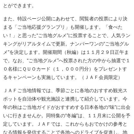
とができます。
また、特設ページ公開にあわせて、閲覧者の投票により決
まる「ご当地応援グランプリ」も開催します。「食べた
い！」と思った“ご当地グルメ”に投票することで、人気ラン
キングがリアルタイムで更新。ナンバーワンの“ご当地グル
メ”を決定します。開催期間（秋編）は１１月２９日正午ま
で。なお、“ご当地グルメ”へ投票された方の中から抽選で１
０名様にＱＵＯカード（１，０００円分）をプレゼントす
るキャンペーンも実施しています。（ＪＡＦ会員限定）
ＪＡＦご当地情報では、季節ごとに各地のおすすめ観光ス
ポットを自治体や観光施設と連携して紹介しています。今
年の秋はご当地ガイドがおすすめする日本各地の“味”に出会
いに行きませんか。同特集の“冬編”は、１１月末に公開を予
定しています。ＪＡＦでは、これからもおでかけの参考と
なる情報を発信することで各地へのドライブを促進し、地