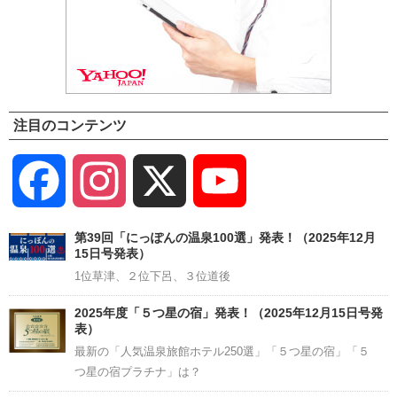
注目のコンテンツ
Facebook
Instagram
X
YouTube
Channel
第39回「にっぽんの温泉100選」発表！（2025年12月
15日号発表）
1位草津、２位下呂、３位道後
2025年度「５つ星の宿」発表！（2025年12月15日号発
表）
最新の「人気温泉旅館ホテル250選」「５つ星の宿」「５
つ星の宿プラチナ」は？