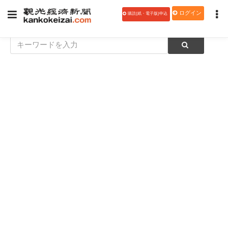
ログイン
購読(紙・電子版)申込