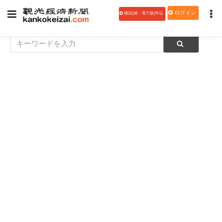
ログイン
購読(紙・電子版)申込