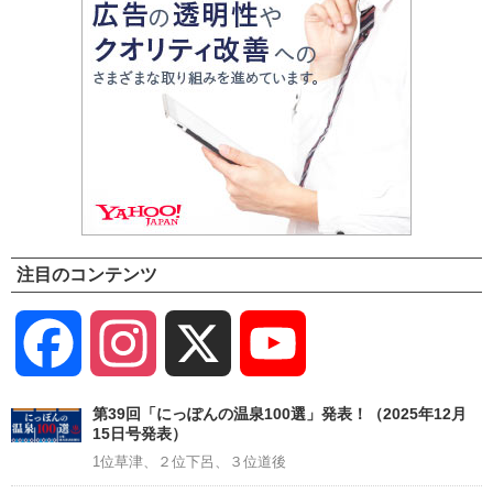
注目のコンテンツ
Facebook
Instagram
X
YouTube
Channel
第39回「にっぽんの温泉100選」発表！（2025年12月
15日号発表）
1位草津、２位下呂、３位道後