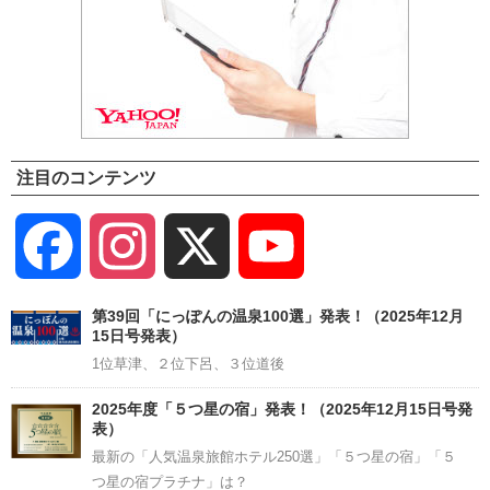
注目のコンテンツ
Facebook
Instagram
X
YouTube
Channel
第39回「にっぽんの温泉100選」発表！（2025年12月
15日号発表）
1位草津、２位下呂、３位道後
2025年度「５つ星の宿」発表！（2025年12月15日号発
表）
最新の「人気温泉旅館ホテル250選」「５つ星の宿」「５
つ星の宿プラチナ」は？