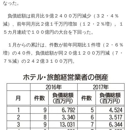
なった。
負債総額は前月比９億２４００万円減少（３２・４％
減）、前年同月比２億１千万円増加（１２・２％増）。１
５カ月連続で１００億円の大台を下回った。
１月からの累計は、件数が前年同期比１件増（２・６％
増）の４０件。負債総額が同２０億１２００万円減（７・
７％減）の２４２億３１００万円。