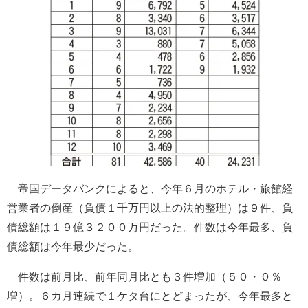
帝国データバンクによると、今年６月のホテル・旅館経
営業者の倒産（負債１千万円以上の法的整理）は９件、負
債総額は１９億３２００万円だった。件数は今年最多、負
債総額は今年最少だった。
件数は前月比、前年同月比とも３件増加（５０・０％
増）。６カ月連続で１ケタ台にとどまったが、今年最多と