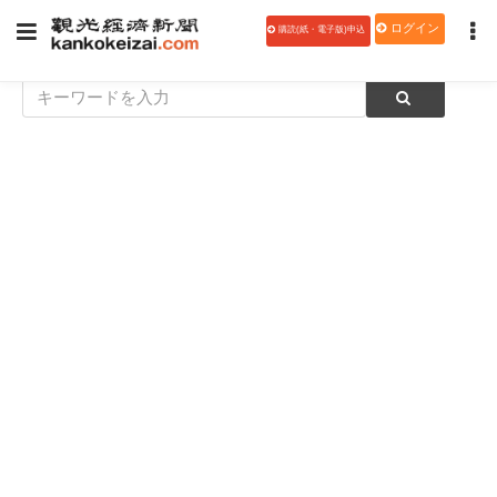
ログイン
購読(紙・電子版)申込