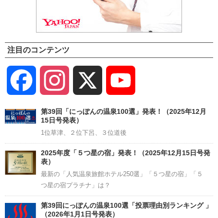
注目のコンテンツ
Facebook
Instagram
X
YouTube
Channel
第39回「にっぽんの温泉100選」発表！（2025年12月
15日号発表）
1位草津、２位下呂、３位道後
2025年度「５つ星の宿」発表！（2025年12月15日号発
表）
最新の「人気温泉旅館ホテル250選」「５つ星の宿」「５
つ星の宿プラチナ」は？
第39回にっぽんの温泉100選「投票理由別ランキング 」
（2026年1月1日号発表）