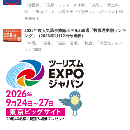
「雰囲気」「見所・レジャー＆体験」「泉質」「郷土料
理・ご当地グルメ」の各カテゴリ別ランキング・ベスト50
を発表！
2025年度人気温泉旅館ホテル250選「投票理由別ランキ
ング」（2026年1月12日号発表）
「料理」「接客」「温泉・浴場」「施設」「雰囲気」のベ
スト100軒