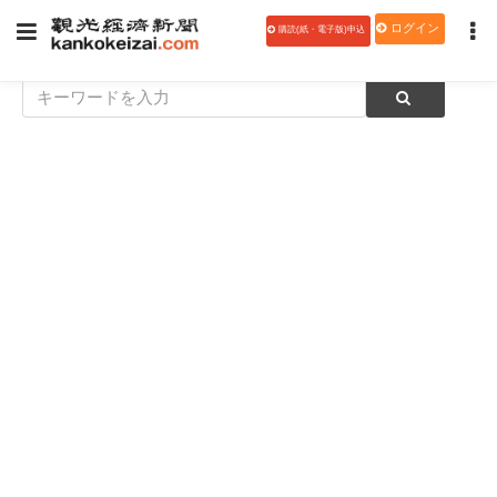
ログイン
購読(紙・電子版)申込