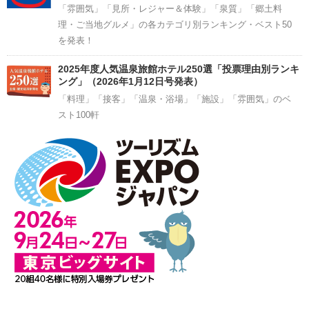
「雰囲気」「見所・レジャー＆体験」「泉質」「郷土料
理・ご当地グルメ」の各カテゴリ別ランキング・ベスト50
を発表！
2025年度人気温泉旅館ホテル250選「投票理由別ランキ
ング」（2026年1月12日号発表）
「料理」「接客」「温泉・浴場」「施設」「雰囲気」のベ
スト100軒