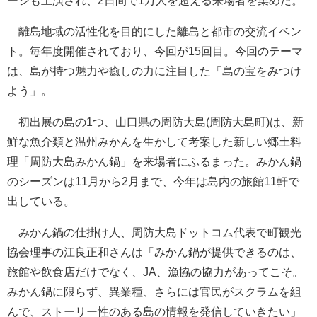
ージも上演され、2日間で1万人を超える来場者を集めた。
離島地域の活性化を目的にした離島と都市の交流イベン
ト。毎年度開催されており、今回が15回目。今回のテーマ
は、島が持つ魅力や癒しの力に注目した「島の宝をみつけ
よう」。
初出展の島の1つ、山口県の周防大島(周防大島町)は、新
鮮な魚介類と温州みかんを生かして考案した新しい郷土料
理「周防大島みかん鍋」を来場者にふるまった。みかん鍋
のシーズンは11月から2月まで、今年は島内の旅館11軒で
出している。
みかん鍋の仕掛け人、周防大島ドットコム代表で町観光
協会理事の江良正和さんは「みかん鍋が提供できるのは、
旅館や飲食店だけでなく、JA、漁協の協力があってこそ。
みかん鍋に限らず、異業種、さらには官民がスクラムを組
んで、ストーリー性のある島の情報を発信していきたい」