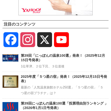
注目のコンテンツ
Facebook
Instagram
X
YouTube
Channel
第39回「にっぽんの温泉100選」発表！（2025年12月
15日号発表）
1位草津、２位下呂、３位道後
2025年度「５つ星の宿」発表！（2025年12月15日号発
表）
最新の「人気温泉旅館ホテル250選」「５つ星の宿」「５
つ星の宿プラチナ」は？
第39回にっぽんの温泉100選「投票理由別ランキング 」
（2026年1月1日号発表）