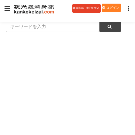
ログイン
購読(紙・電子版)申込