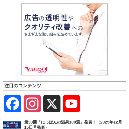
注目のコンテンツ
Facebook
Instagram
X
YouTube
Channel
第39回「にっぽんの温泉100選」発表！（2025年12月
15日号発表）