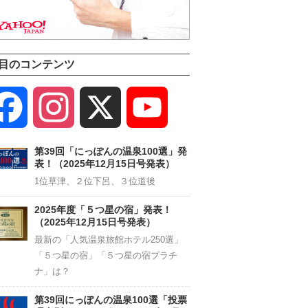
目のコンテンツ
Facebook
Instagram
X
YouTube
Channel
第39回「にっぽんの温泉100選」発
表！（2025年12月15日号発表）
1位草津、２位下呂、３位道後
2025年度「５つ星の宿」発表！
（2025年12月15日号発表）
最新の「人気温泉旅館ホテル250選」
「５つ星の宿」「５つ星の宿プラチ
ナ」は？
第39回にっぽんの温泉100選「投票