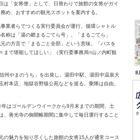
便目は「女将便」として、日替わりで旅館の女将がガイ
を務め、おすすめの観光スポットを案内する。
事業者らでつくる実行委員会が運行。循環シャトル
の名称は「湯の郷まるごてら号」。「まるごてら」
地元の方言で「まるごと全部」という意味。「バスを
々まで堪能してほしい」（実行委事務局=山ノ内町観
8
信州やまのうち」を出発し、湯田中駅、湯田中温泉大
玉村本店、地獄谷野猿公苑などを巡る。乗降は自由。
年はゴールデンウイークから9月末までの期間、土
は、善光寺の御開帳期間に集中して毎日運行すること
の魅力を知り尽くした旅館の女将15人が通常コース