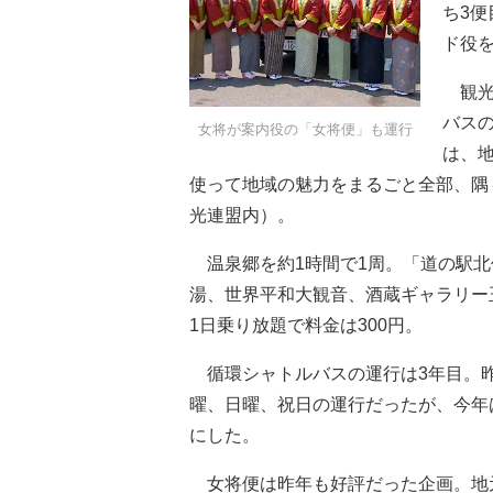
ち3
ド役
観光
バス
女将が案内役の「女将便」も運行
は、
使って地域の魅力をまるごと全部、隅
光連盟内）。
温泉郷を約1時間で1周。「道の駅北
湯、世界平和大観音、酒蔵ギャラリー
1日乗り放題で料金は300円。
循環シャトルバスの運行は3年目。昨
曜、日曜、祝日の運行だったが、今年
にした。
女将便は昨年も好評だった企画。地元