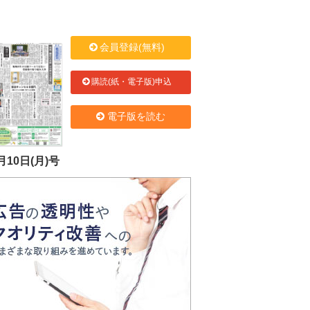
会員登録(無料)
購読(紙・電子版)申込
電子版を読む
月10日(月)号