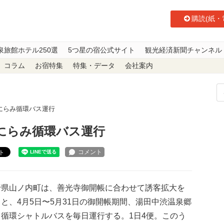
購読(紙・
泉旅館ホテル250選
5つ星の宿公式サイト
観光経済新聞チャンネル
コラム
お宿特集
特集・データ
会社案内
にらみ循環バス運行
にらみ循環バス運行
ト
県山ノ内町は、善光寺御開帳に合わせて誘客拡大を
と、4月5日〜5月31日の御開帳期間、湯田中渋温泉郷
る循環シャトルバスを毎日運行する。1日4便。このう