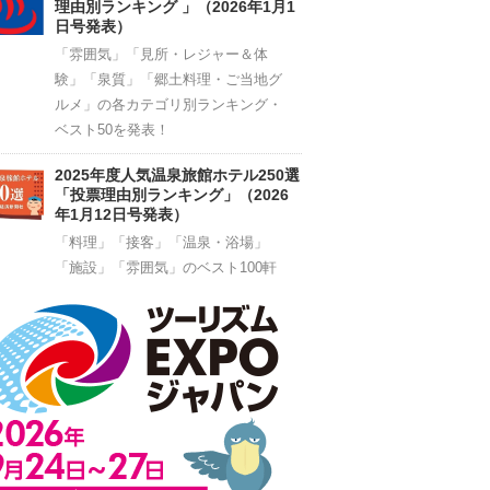
理由別ランキング 」（2026年1月1
日号発表）
「雰囲気」「見所・レジャー＆体
験」「泉質」「郷土料理・ご当地グ
ルメ」の各カテゴリ別ランキング・
ベスト50を発表！
2025年度人気温泉旅館ホテル250選
「投票理由別ランキング」（2026
年1月12日号発表）
「料理」「接客」「温泉・浴場」
「施設」「雰囲気」のベスト100軒