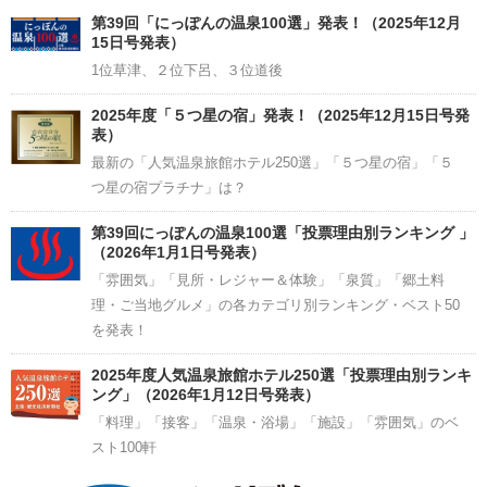
Channel
第39回「にっぽんの温泉100選」発表！（2025年12月
15日号発表）
1位草津、２位下呂、３位道後
2025年度「５つ星の宿」発表！（2025年12月15日号発
表）
最新の「人気温泉旅館ホテル250選」「５つ星の宿」「５
つ星の宿プラチナ」は？
第39回にっぽんの温泉100選「投票理由別ランキング 」
（2026年1月1日号発表）
「雰囲気」「見所・レジャー＆体験」「泉質」「郷土料
理・ご当地グルメ」の各カテゴリ別ランキング・ベスト50
を発表！
2025年度人気温泉旅館ホテル250選「投票理由別ランキ
ング」（2026年1月12日号発表）
「料理」「接客」「温泉・浴場」「施設」「雰囲気」のベ
スト100軒