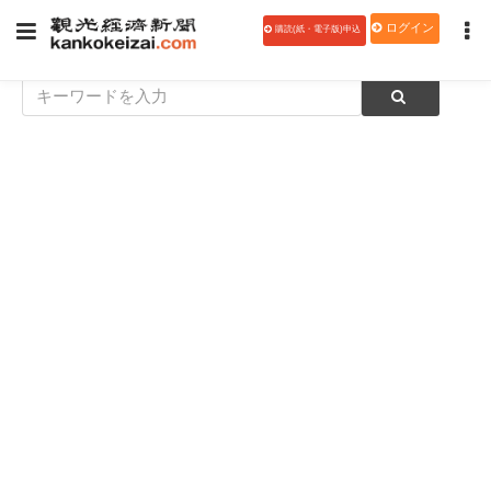
ログイン
購読(紙・電子版)申込