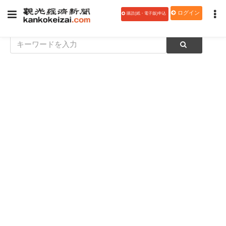
ログイン
購読(紙・電子版)申込