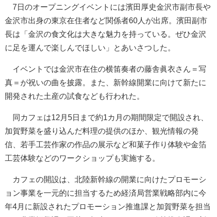
7日のオープニングイベントには濱田厚史金沢市副市長や
金沢市出身の東京在住者など関係者60人が出席。濱田副市
長は「金沢の食文化は大きな魅力を持っている。ぜひ金沢
に足を運んで楽しんでほしい」とあいさつした。
イベントでは金沢市在住の横笛奏者の藤舎眞衣さん＝写
真＝が祝いの曲を披露。また、新幹線開業に向けて新たに
開発された土産の試食なども行われた。
同カフェは12月5日まで約1カ月の期間限定で開設され、
加賀野菜を盛り込んだ料理の提供のほか、観光情報の発
信、若手工芸作家の作品の展示など和菓子作り体験や金箔
工芸体験などのワークショップも実施する。
カフェの開設は、北陸新幹線の開業に向けたプロモーシ
ョン事業を一元的に担当するため経済局営業戦略部内に今
年4月に新設されたプロモーション推進課と加賀野菜を担当