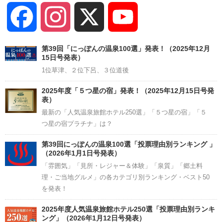
Facebook
Instagram
X
YouTube
Channel
第39回「にっぽんの温泉100選」発表！（2025年12月
15日号発表）
1位草津、２位下呂、３位道後
2025年度「５つ星の宿」発表！（2025年12月15日号発
表）
最新の「人気温泉旅館ホテル250選」「５つ星の宿」「５
つ星の宿プラチナ」は？
第39回にっぽんの温泉100選「投票理由別ランキング 」
（2026年1月1日号発表）
「雰囲気」「見所・レジャー＆体験」「泉質」「郷土料
理・ご当地グルメ」の各カテゴリ別ランキング・ベスト50
を発表！
2025年度人気温泉旅館ホテル250選「投票理由別ランキ
ング」（2026年1月12日号発表）