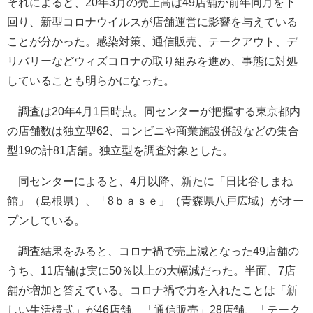
それによると、20年3月の売上高は49店舗が前年同月を下
回り、新型コロナウイルスが店舗運営に影響を与えている
ことが分かった。感染対策、通信販売、テークアウト、デ
リバリーなどウィズコロナの取り組みを進め、事態に対処
していることも明らかになった。
調査は20年4月1日時点。同センターが把握する東京都内
の店舗数は独立型62、コンビニや商業施設併設などの集合
型19の計81店舗。独立型を調査対象とした。
同センターによると、4月以降、新たに「日比谷しまね
館」（島根県）、「8ｂａｓｅ」（青森県八戸広域）がオー
プンしている。
調査結果をみると、コロナ禍で売上減となった49店舗の
うち、11店舗は実に50％以上の大幅減だった。半面、7店
舗が増加と答えている。コロナ禍で力を入れたことは「新
しい生活様式」が46店舗、「通信販売」28店舗、「テーク