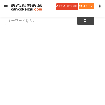
ログイン
購読(紙・電子版)申込