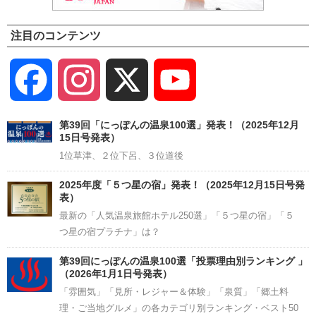
注目のコンテンツ
Facebook
Instagram
X
YouTube
Channel
第39回「にっぽんの温泉100選」発表！（2025年12月
15日号発表）
1位草津、２位下呂、３位道後
2025年度「５つ星の宿」発表！（2025年12月15日号発
表）
最新の「人気温泉旅館ホテル250選」「５つ星の宿」「５
つ星の宿プラチナ」は？
第39回にっぽんの温泉100選「投票理由別ランキング 」
（2026年1月1日号発表）
「雰囲気」「見所・レジャー＆体験」「泉質」「郷土料
理・ご当地グルメ」の各カテゴリ別ランキング・ベスト50