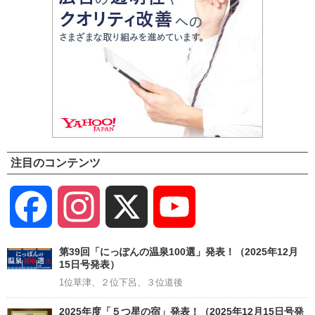
注目のコンテンツ
Facebook
Instagram
X
YouTube
Channel
第39回「にっぽんの温泉100選」発表！（2025年12月
15日号発表）
1位草津、２位下呂、３位道後
2025年度「５つ星の宿」発表！（2025年12月15日号発