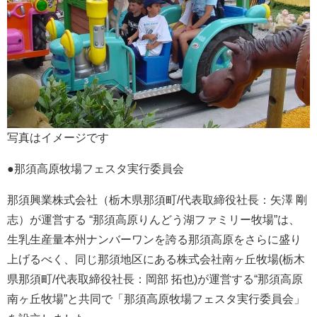
写真はイメージです
●那須高原牧場フェスタ実行委員会
那須興業株式会社（栃木県那須町/代表取締役社長：矢澤 剛
志）が運営する “那須高原りんどう湖ファミリー牧場”は、
生乳生産量本州ナンバーワンを誇る那須高原をさらに盛り
上げるべく、同じ那須地区にある株式会社南ヶ丘牧場(栃木
県那須町/代表取締役社長：岡部 拓也)が運営する“那須高原
南ヶ丘牧場”と共同で「那須高原牧場フェスタ実行委員会」