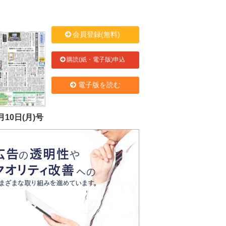
会員登録(無料)
購読(紙・電子版)申込
電子版を読む
月10日(月)号