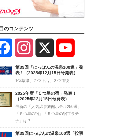
目のコンテンツ
Facebook
Instagram
X
YouTube
Channel
第39回「にっぽんの温泉100選」発
表！（2025年12月15日号発表）
1位草津、２位下呂、３位道後
2025年度「５つ星の宿」発表！
（2025年12月15日号発表）
最新の「人気温泉旅館ホテル250選」
「５つ星の宿」「５つ星の宿プラチ
ナ」は？
第39回にっぽんの温泉100選「投票