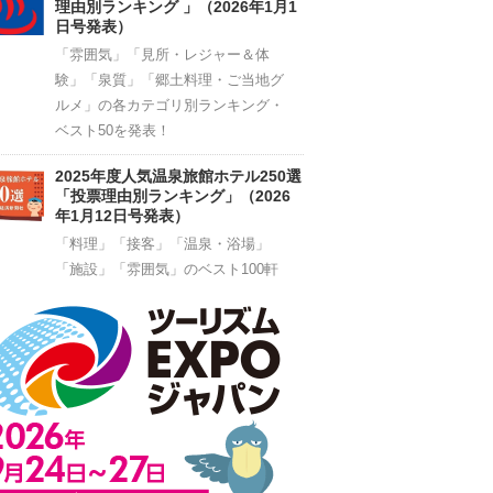
理由別ランキング 」（2026年1月1
日号発表）
「雰囲気」「見所・レジャー＆体
験」「泉質」「郷土料理・ご当地グ
ルメ」の各カテゴリ別ランキング・
ベスト50を発表！
2025年度人気温泉旅館ホテル250選
「投票理由別ランキング」（2026
年1月12日号発表）
「料理」「接客」「温泉・浴場」
「施設」「雰囲気」のベスト100軒