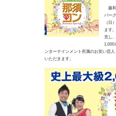
藤和
パーク
（日）
ます
充し、
1,0
ンターテインメント所属のお笑い芸人
いただきます。