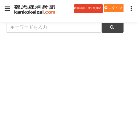
ログイン
購読(紙・電子版)申込