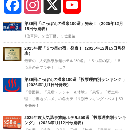
Facebook
Instagram
X
YouTube
Channel
第39回「にっぽんの温泉100選」発表！（2025年12月
15日号発表）
1位草津、２位下呂、３位道後
2025年度「５つ星の宿」発表！（2025年12月15日号発
表）
最新の「人気温泉旅館ホテル250選」「５つ星の宿」「５
つ星の宿プラチナ」は？
第39回にっぽんの温泉100選「投票理由別ランキング 」
（2026年1月1日号発表）
「雰囲気」「見所・レジャー＆体験」「泉質」「郷土料
理・ご当地グルメ」の各カテゴリ別ランキング・ベスト50
を発表！
2025年度人気温泉旅館ホテル250選「投票理由別ランキ
ング」（2026年1月12日号発表）