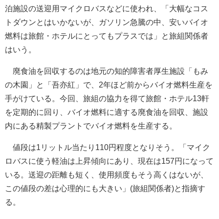
泊施設の送迎用マイクロバスなどに使われ、「大幅なコス
トダウンとはいかないが、ガソリン急騰の中、安いバイオ
燃料は旅館・ホテルにとってもプラスでは」と旅組関係者
はいう。
廃食油を回収するのは地元の知的障害者厚生施設「もみ
の木園」と「吾亦紅」で、2年ほど前からバイオ燃料生産を
手がけている。今回、旅組の協力を得て旅館・ホテル13軒
を定期的に回り、バイオ燃料に適する廃食油を回収、施設
内にある精製プラントでバイオ燃料を生産する。
値段は1リットル当たり110円程度となりそう。「マイク
ロバスに使う軽油は上昇傾向にあり、現在は157円になって
いる。送迎の距離も短く、使用頻度もそう高くはないが、
この値段の差は心理的にも大きい」(旅組関係者)と指摘す
る。