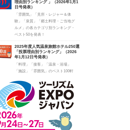
理由別ランキング 」（2026年1月1
日号発表）
「雰囲気」「見所・レジャー＆体
験」「泉質」「郷土料理・ご当地グ
ルメ」の各カテゴリ別ランキング・
ベスト50を発表！
2025年度人気温泉旅館ホテル250選
「投票理由別ランキング」（2026
年1月12日号発表）
「料理」「接客」「温泉・浴場」
「施設」「雰囲気」のベスト100軒