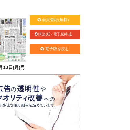
会員登録(無料)
購読(紙・電子版)申込
電子版を読む
月10日(月)号