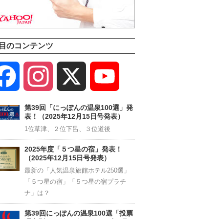
目のコンテンツ
Facebook
Instagram
X
YouTube
Channel
第39回「にっぽんの温泉100選」発
表！（2025年12月15日号発表）
1位草津、２位下呂、３位道後
2025年度「５つ星の宿」発表！
（2025年12月15日号発表）
最新の「人気温泉旅館ホテル250選」
「５つ星の宿」「５つ星の宿プラチ
ナ」は？
第39回にっぽんの温泉100選「投票