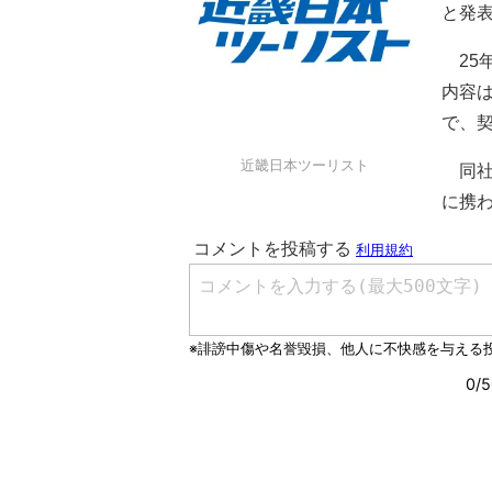
と発
25年
内容
で、契
近畿日本ツーリスト
同社は
に携