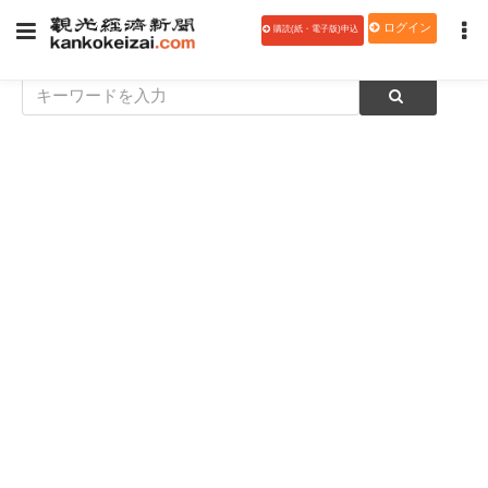
ログイン
購読(紙・電子版)申込