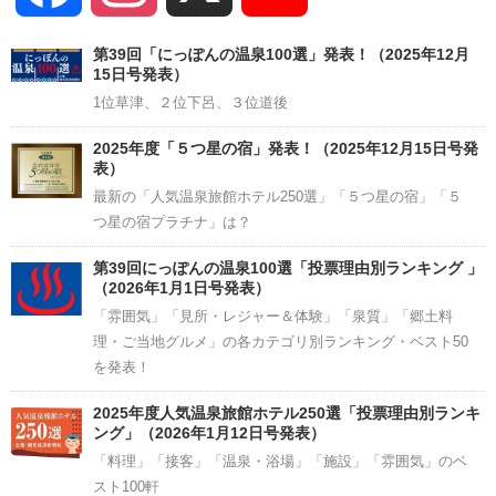
Channel
第39回「にっぽんの温泉100選」発表！（2025年12月
15日号発表）
1位草津、２位下呂、３位道後
2025年度「５つ星の宿」発表！（2025年12月15日号発
表）
最新の「人気温泉旅館ホテル250選」「５つ星の宿」「５
つ星の宿プラチナ」は？
第39回にっぽんの温泉100選「投票理由別ランキング 」
（2026年1月1日号発表）
「雰囲気」「見所・レジャー＆体験」「泉質」「郷土料
理・ご当地グルメ」の各カテゴリ別ランキング・ベスト50
を発表！
2025年度人気温泉旅館ホテル250選「投票理由別ランキ
ング」（2026年1月12日号発表）
「料理」「接客」「温泉・浴場」「施設」「雰囲気」のベ
スト100軒