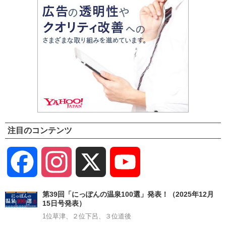
注目のコンテンツ
Facebook
Instagram
X
YouTube
Channel
第39回「にっぽんの温泉100選」発表！（2025年12月
15日号発表）
1位草津、２位下呂、３位道後