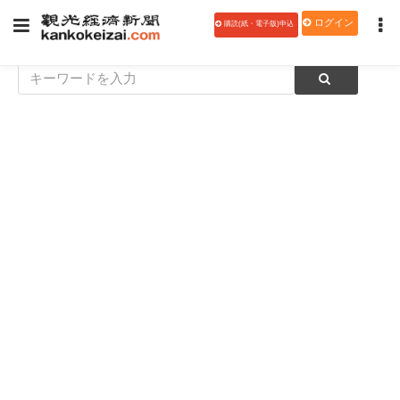
ログイン
購読(紙・電子版)申込