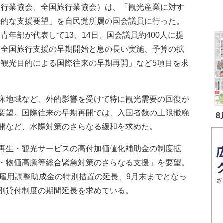
旅行業協会、全国旅行業協会）は、「観光産業に対す
続的な支援要望」を自民党所属の国会議員に行った。
青年部が代表して13、14日、国会議員約400人に提
「全国旅行支援の早期開始と息の長い実施、予算の拡
「観光目的による国際往来の早期再開」など5項目を求
。
床地域など、外的影響を受けて特に観光需要の回復が
要望。国際往来の早期再開では、入国者数の上限撤廃
8
開など、水際対策のさらなる緩和を求めた。
再生・観光サービスの高付加価値化補助金の制度拡
・物価高騰等総合緊急対策のさらなる支援」を要望。
る雇用調整助成金の特別措置の延長、9月末までとなっ
別貸付制度の期間延長を求めている。