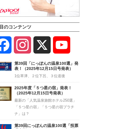
目のコンテンツ
Facebook
Instagram
X
YouTube
Channel
第39回「にっぽんの温泉100選」発
表！（2025年12月15日号発表）
1位草津、２位下呂、３位道後
2025年度「５つ星の宿」発表！
（2025年12月15日号発表）
最新の「人気温泉旅館ホテル250選」
「５つ星の宿」「５つ星の宿プラチ
ナ」は？
第39回にっぽんの温泉100選「投票