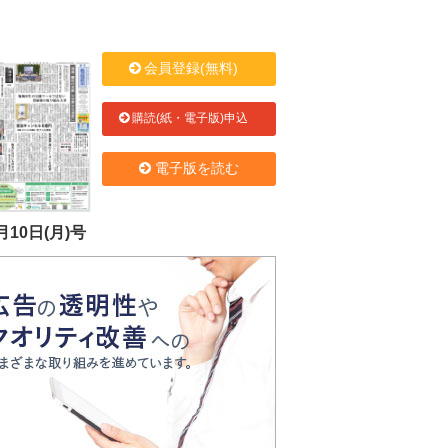
会員登録(無料)
購読(紙・電子版)申込
電子版を読む
月10日(月)号