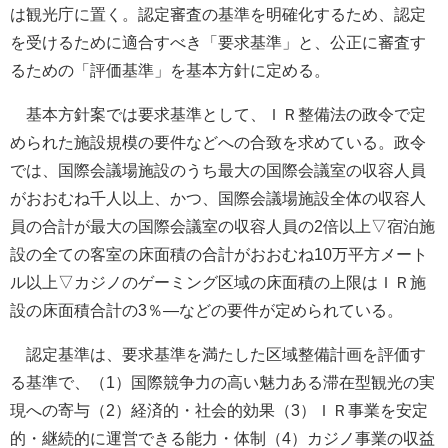
は観光庁に置く。認定審査の基準を明確化するため、認定
を受けるために適合すべき「要求基準」と、公正に審査す
るための「評価基準」を基本方針に定める。
基本方針案では要求基準として、ＩＲ整備法の政令で定
められた施設規模の要件などへの合致を求めている。政令
では、国際会議場施設のうち最大の国際会議室の収容人員
がおおむね千人以上、かつ、国際会議場施設全体の収容人
員の合計が最大の国際会議室の収容人員の2倍以上▽宿泊施
設の全ての客室の床面積の合計がおおむね10万平方メート
ル以上▽カジノのゲーミング区域の床面積の上限はＩＲ施
設の床面積合計の3％―などの要件が定められている。
認定基準は、要求基準を満たした区域整備計画を評価す
る基準で、（1）国際競争力の高い魅力ある滞在型観光の実
現への寄与（2）経済的・社会的効果（3）ＩＲ事業を安定
的・継続的に運営できる能力・体制（4）カジノ事業の収益