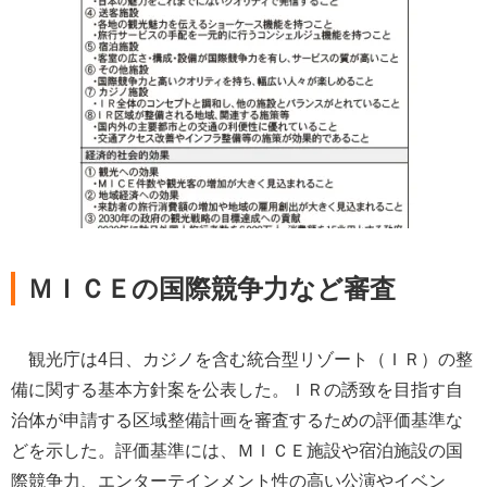
ＭＩＣＥの国際競争力など審査
観光庁は4日、カジノを含む統合型リゾート（ＩＲ）の整
備に関する基本方針案を公表した。ＩＲの誘致を目指す自
治体が申請する区域整備計画を審査するための評価基準な
どを示した。評価基準には、ＭＩＣＥ施設や宿泊施設の国
際競争力、エンターテインメント性の高い公演やイベン