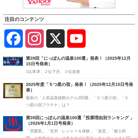
注目のコンテンツ
Facebook
Instagram
X
YouTube
Channel
第39回「にっぽんの温泉100選」発表！（2025年12月
15日号発表）
1位草津、２位下呂、３位道後
2025年度「５つ星の宿」発表！（2025年12月15日号発
表）
最新の「人気温泉旅館ホテル250選」「５つ星の宿」「５
つ星の宿プラチナ」は？
第39回にっぽんの温泉100選「投票理由別ランキング 」
（2026年1月1日号発表）
「雰囲気」「見所・レジャー＆体験」「泉質」「郷土料