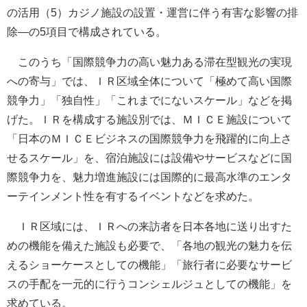
の活用（5）カジノ施設の設置・運営に伴う有害な影響の排
除―の5項目で構成されている。
このうち「国際競争力の高い魅力ある滞在型観光の実現
への寄与」では、ＩＲ区域全体について「極めて高い国際
競争力」「独自性」「これまでにないスケール」などを掲
げた。ＩＲを構成する施設別では、ＭＩＣＥ施設について
「日本のＭＩＣＥビジネスの国際競争力を飛躍的に向上さ
せるスケール」を、宿泊施設には設備やサービスなどに国
際競争力を、魅力増進施設には国際的に最高水準のエンタ
ーテインメント性を有するイベントなどを求めた。
ＩＲ区域には、ＩＲへの来訪者を日本各地に送り出すた
めの機能を備えた施設も必要で、「各地の観光の魅力を伝
えるショーケースとしての機能」「旅行者に必要なサービ
スの手配を一元的に行うコンシェルジュとしての機能」を
求めている。