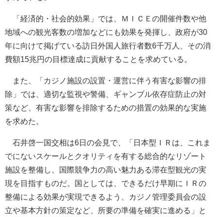
「経済的・社会的効果」では、ＭＩＣＥの開催件数や他
地域への観光客数の増加などにも効果を発揮し、政府が30
年に向けて掲げている訪日外国人旅行者数6千万人、その消
費額15兆円の目標達成に貢献することを求めている。
また、「カジノ施設の設置・運営に伴う有害な影響の排
除」では、適切な監視や警備、ギャンブル依存症防止の対
策など、有害な影響を排除するための措置の効果的な実施
を求めた。
石井啓一国交相は6日の会見で、「日本型ＩＲは、これま
でにないスケールとクオリティを有する総合的なリゾート
施設を整備し、国際競争力の高い魅力ある滞在型観光の実
現を目指すものだ。国としては、できるだけ早期にＩＲの
整備による効果が実現できるよう、カジノ管理委員会の設
立や基本方針の策定など、所要の準備を確実に進める」と