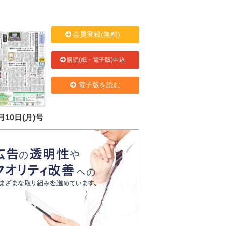
会員登録(無料)
購読(紙・電子版)申込
電子版を読む
月10日(月)号