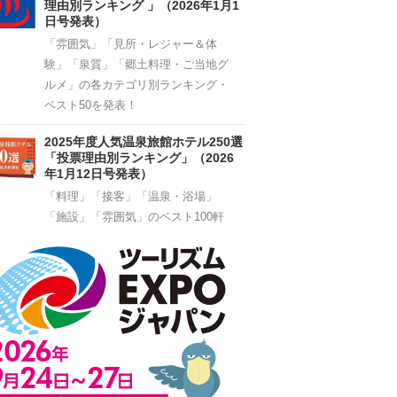
理由別ランキング 」（2026年1月1
日号発表）
「雰囲気」「見所・レジャー＆体
験」「泉質」「郷土料理・ご当地グ
ルメ」の各カテゴリ別ランキング・
ベスト50を発表！
2025年度人気温泉旅館ホテル250選
「投票理由別ランキング」（2026
年1月12日号発表）
「料理」「接客」「温泉・浴場」
「施設」「雰囲気」のベスト100軒