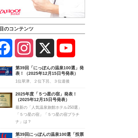
目のコンテンツ
Facebook
Instagram
X
YouTube
Channel
第39回「にっぽんの温泉100選」発
表！（2025年12月15日号発表）
1位草津、２位下呂、３位道後
2025年度「５つ星の宿」発表！
（2025年12月15日号発表）
最新の「人気温泉旅館ホテル250選」
「５つ星の宿」「５つ星の宿プラチ
ナ」は？
第39回にっぽんの温泉100選「投票