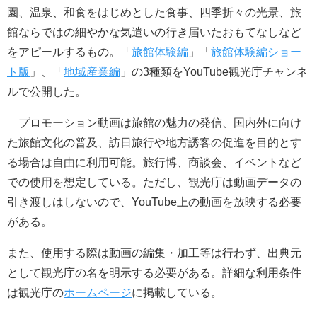
園、温泉、和食をはじめとした食事、四季折々の光景、旅
館ならではの細やかな気遣いの行き届いたおもてなしなど
をアピールするもの。「
旅館体験編
」「
旅館体験編ショー
ト版
」、「
地域産業編
」の3種類をYouTube観光庁チャンネ
ルで公開した。
プロモーション動画は旅館の魅力の発信、国内外に向け
た旅館文化の普及、訪日旅行や地方誘客の促進を目的とす
る場合は自由に利用可能。旅行博、商談会、イベントなど
での使用を想定している。ただし、観光庁は動画データの
引き渡しはしないので、YouTube上の動画を放映する必要
がある。
また、使用する際は動画の編集・加工等は行わず、出典元
として観光庁の名を明示する必要がある。詳細な利用条件
は観光庁の
ホームページ
に掲載している。