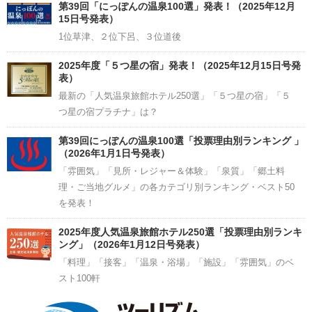
Channel
第39回「にっぽんの温泉100選」発表！（2025年12月
15日号発表）
1位草津、２位下呂、３位道後
2025年度「５つ星の宿」発表！（2025年12月15日号発
表）
最新の「人気温泉旅館ホテル250選」「５つ星の宿」「５
つ星の宿プラチナ」は？
第39回にっぽんの温泉100選「投票理由別ランキング 」
（2026年1月1日号発表）
「雰囲気」「見所・レジャー＆体験」「泉質」「郷土料
理・ご当地グルメ」の各カテゴリ別ランキング・ベスト50
を発表！
2025年度人気温泉旅館ホテル250選「投票理由別ランキ
ング」（2026年1月12日号発表）
「料理」「接客」「温泉・浴場」「施設」「雰囲気」のベ
スト100軒