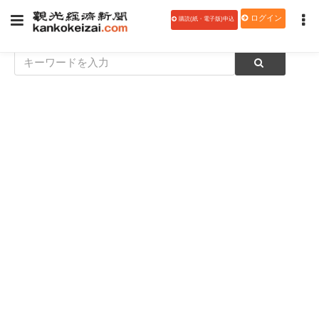
ログイン
購読(紙・電子版)申込