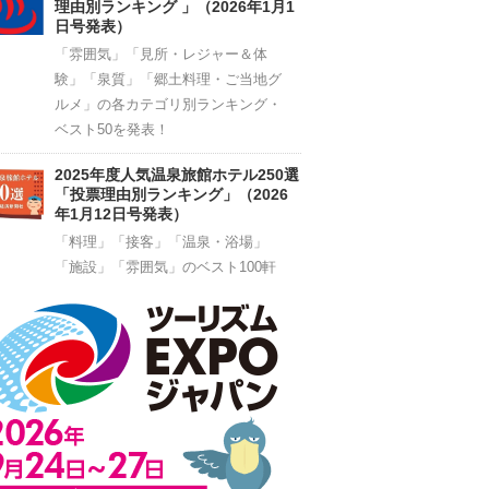
理由別ランキング 」（2026年1月1
日号発表）
「雰囲気」「見所・レジャー＆体
験」「泉質」「郷土料理・ご当地グ
ルメ」の各カテゴリ別ランキング・
ベスト50を発表！
2025年度人気温泉旅館ホテル250選
「投票理由別ランキング」（2026
年1月12日号発表）
「料理」「接客」「温泉・浴場」
「施設」「雰囲気」のベスト100軒