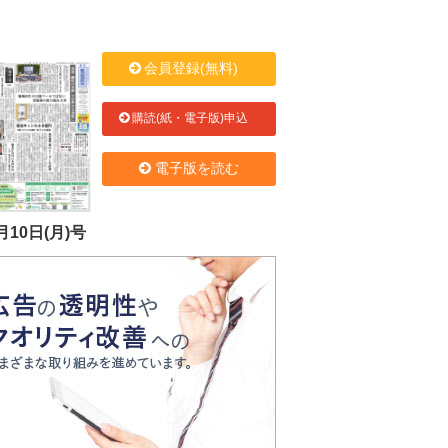
会員登録(無料)
購読(紙・電子版)申込
電子版を読む
月10日(月)号