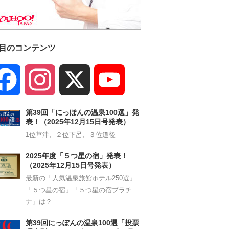
目のコンテンツ
Facebook
Instagram
X
YouTube
Channel
第39回「にっぽんの温泉100選」発
表！（2025年12月15日号発表）
1位草津、２位下呂、３位道後
2025年度「５つ星の宿」発表！
（2025年12月15日号発表）
最新の「人気温泉旅館ホテル250選」
「５つ星の宿」「５つ星の宿プラチ
ナ」は？
第39回にっぽんの温泉100選「投票