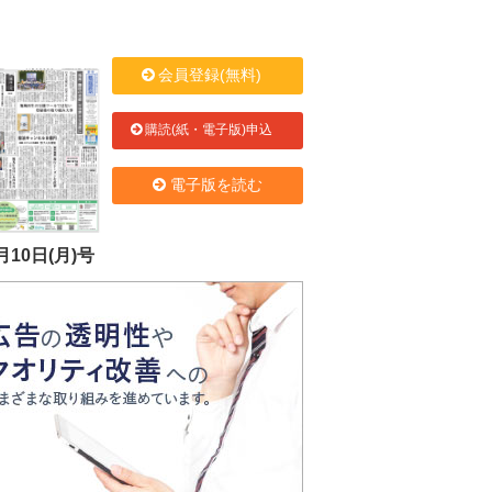
会員登録(無料)
購読(紙・電子版)申込
電子版を読む
月10日(月)号