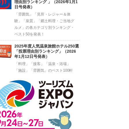
理由別ランキング 」（2026年1月1
日号発表）
「雰囲気」「見所・レジャー＆体
験」「泉質」「郷土料理・ご当地グ
ルメ」の各カテゴリ別ランキング・
ベスト50を発表！
2025年度人気温泉旅館ホテル250選
「投票理由別ランキング」（2026
年1月12日号発表）
「料理」「接客」「温泉・浴場」
「施設」「雰囲気」のベスト100軒