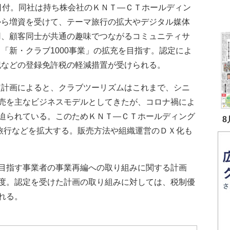
1日付。同社は持ち株会社のＫＮＴ―ＣＴホールディン
から増資を受けて、テーマ旅行の拡大やデジタル媒体
用、顧客同士が共通の趣味でつながるコミュニティサ
「新・クラブ1000事業」の拡充を目指す。認定によ
記などの登録免許税の軽減措置が受けられる。
計画によると、クラブツーリズムはこれまで、シニ
売を主なビジネスモデルとしてきたが、コロナ禍によ
迫られている。このためＫＮＴ―ＣＴホールディング
8
マ旅行などを拡大する。販売方法や組織運営のＤＸ化も
目指す事業者の事業再編への取り組みに関する計画
度。認定を受けた計画の取り組みに対しては、税制優
れる。