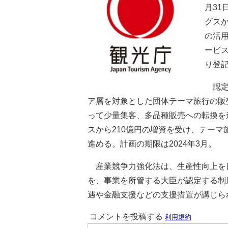
月3
グス
の活
ービス
り登
認定
ア層を対象とした団体テーマ旅行の販
って少量集客、多品種販売への転換を
スから210億円の増資を受け、テー
進める。計画の期限は2024年3月。
産業競争力強化法は、生産性向上を
を、事業を所管する大臣が認定する制
遇や金融支援などの支援措置が講じら