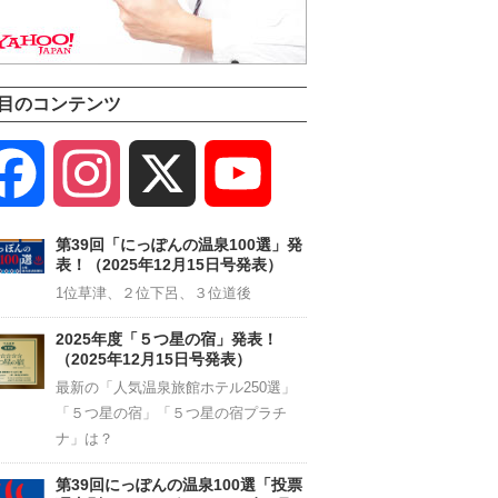
目のコンテンツ
Facebook
Instagram
X
YouTube
Channel
第39回「にっぽんの温泉100選」発
表！（2025年12月15日号発表）
1位草津、２位下呂、３位道後
2025年度「５つ星の宿」発表！
（2025年12月15日号発表）
最新の「人気温泉旅館ホテル250選」
「５つ星の宿」「５つ星の宿プラチ
ナ」は？
第39回にっぽんの温泉100選「投票