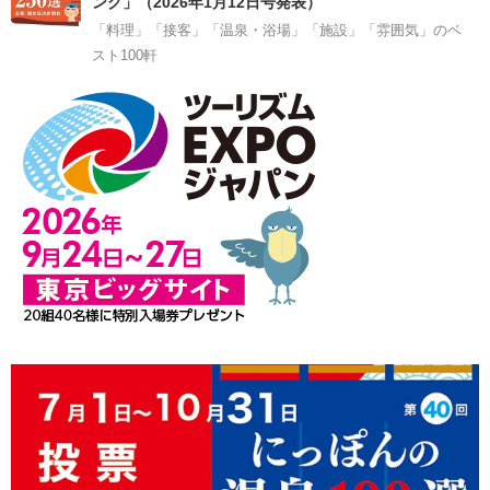
ング」（2026年1月12日号発表）
「料理」「接客」「温泉・浴場」「施設」「雰囲気」のベ
スト100軒