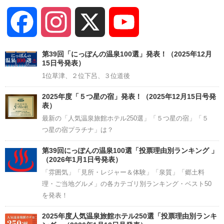
Facebook
Instagram
X
YouTube
Channel
第39回「にっぽんの温泉100選」発表！（2025年12月
15日号発表）
1位草津、２位下呂、３位道後
2025年度「５つ星の宿」発表！（2025年12月15日号発
表）
最新の「人気温泉旅館ホテル250選」「５つ星の宿」「５
つ星の宿プラチナ」は？
第39回にっぽんの温泉100選「投票理由別ランキング 」
（2026年1月1日号発表）
「雰囲気」「見所・レジャー＆体験」「泉質」「郷土料
理・ご当地グルメ」の各カテゴリ別ランキング・ベスト50
を発表！
2025年度人気温泉旅館ホテル250選「投票理由別ランキ