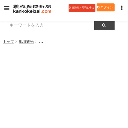
ログイン
購読(紙・電子版)申込
トップ
地域観光
観光客らの“足”確保に名乗り いすみDMO、自家用