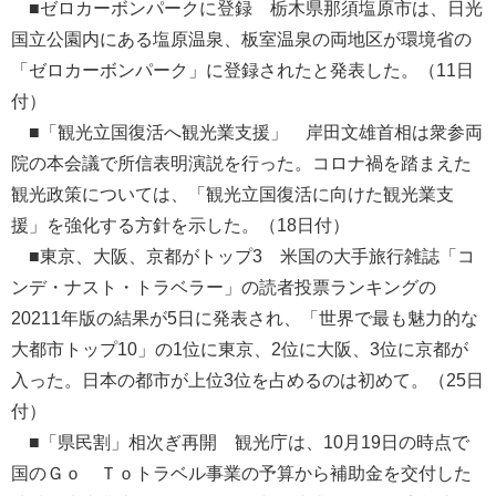
■ゼロカーボンパークに登録 栃木県那須塩原市は、日光
国立公園内にある塩原温泉、板室温泉の両地区が環境省の
「ゼロカーボンパーク」に登録されたと発表した。（11日
付）
■「観光立国復活へ観光業支援」 岸田文雄首相は衆参両
院の本会議で所信表明演説を行った。コロナ禍を踏まえた
観光政策については、「観光立国復活に向けた観光業支
援」を強化する方針を示した。（18日付）
■東京、大阪、京都がトップ3 米国の大手旅行雑誌「コ
ンデ・ナスト・トラベラー」の読者投票ランキングの
20211年版の結果が5日に発表され、「世界で最も魅力的な
大都市トップ10」の1位に東京、2位に大阪、3位に京都が
入った。日本の都市が上位3位を占めるのは初めて。（25日
付）
■「県民割」相次ぎ再開 観光庁は、10月19日の時点で
国のＧｏ Ｔｏトラベル事業の予算から補助金を交付した