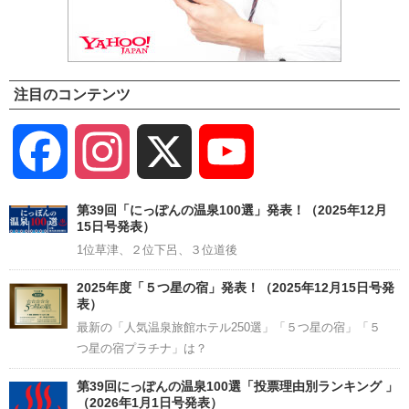
注目のコンテンツ
Facebook
Instagram
X
YouTube
Channel
第39回「にっぽんの温泉100選」発表！（2025年12月
15日号発表）
1位草津、２位下呂、３位道後
2025年度「５つ星の宿」発表！（2025年12月15日号発
表）
最新の「人気温泉旅館ホテル250選」「５つ星の宿」「５
つ星の宿プラチナ」は？
第39回にっぽんの温泉100選「投票理由別ランキング 」
（2026年1月1日号発表）