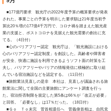
9月
■177億円要求 観光庁の2022年度予算の概算要求が発表
された。事業ごとの予算を明示した要求額は21年度当初予
算比20％増の177億4千万円で、コロナ禍を踏まえた観光産
業の支援と、ポストコロナを見据えた観光需要の創出に充
てる。（4日付）
■心のバリアフリー認定 観光庁は、「観光施設における
心のバリアフリー認定制度」を創設した。高齢者や障害者
が安全、快適に施設を利用できるようソフト面の対策を工
夫し、バリアフリーやバリアの情報発信に積極的に取り組
んでいる宿泊施設などを認定する。（11日付）
■旅館業法見直しの是非 本社は、見直しが議論される旅
館業法に関して全国の主要旅館にアンケート調査を行っ
た。宿泊拒否制限を規定した第5条は66％が「改正が必要」
と回答。「必要なし」は17％だった。（18日付）
■Ｇｏ Ｔｏ未完 菅首相退任へ 菅義偉首相は、自民党