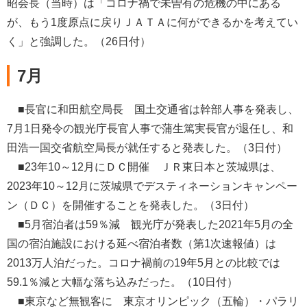
昭会長（当時）は「コロナ禍で未曽有の危機の中にある
が、もう1度原点に戻りＪＡＴＡに何ができるかを考えてい
く」と強調した。（26日付）
7月
■長官に和田航空局長 国土交通省は幹部人事を発表し、
7月1日発令の観光庁長官人事で蒲生篤実長官が退任し、和
田浩一国交省航空局長が就任すると発表した。（3日付）
■23年10～12月にＤＣ開催 ＪＲ東日本と茨城県は、
2023年10～12月に茨城県でデスティネーションキャンペー
ン（ＤＣ）を開催することを発表した。（3日付）
■5月宿泊者は59％減 観光庁が発表した2021年5月の全
国の宿泊施設における延べ宿泊者数（第1次速報値）は
2013万人泊だった。コロナ禍前の19年5月との比較では
59.1％減と大幅な落ち込みだった。（10日付）
■東京など無観客に 東京オリンピック（五輪）・パラリ