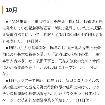
10月
■「緊急事態」「重点措置」を解除 政府は、19都道府県
に発出していた緊急事態宣言、8県に適用していたまん延防
止等重点措置について、期限とする9月30日限りで解除する
と発表した。（4日付）
■1年2カ月ぶり営業開始 昨年7月に九州地方を襲った豪
雨により甚大な被害を受けた「清流山水花あゆの里」（熊
本県人吉温泉）が、復旧工事と、商品力強化のための全館
にわたる改装を完了し、8月30日にオープンした。（4日
付）
■11社38ツアーで検証 観光庁は、新型コロナウイルス
感染症に対する観光分野の行動制限の緩和に向けて、ワク
チン接種履歴や検査結果を活用した「ワクチン・検査パッ
ケージ」の技術的な実証事業を開始した。（11日付）