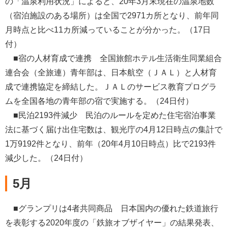
の「温泉利用状況」によると、20年3月末現在の温泉地数
（宿泊施設のある場所）は全国で2971カ所となり、前年同
月時点と比べ11カ所減っていることが分かった。（17日
付）
■宿の人材育成で連携 全国旅館ホテル生活衛生同業組合
連合会（全旅連）青年部は、日本航空（ＪＡＬ）と人材育
成で連携協定を締結した。ＪＡＬのサービス教育プログラ
ムを全国各地の青年部の宿で実施する。（24日付）
■民泊2193件減少 民泊のルールを定めた住宅宿泊事業
法に基づく届け出住宅数は、観光庁の4月12日時点の集計で
1万9192件となり、前年（20年4月10日時点）比で2193件
減少した。（24日付）
5月
■グランプリは4者共同商品 日本国内の優れた鉄道旅行
を表彰する2020年度の「鉄旅オブザイヤー」の結果発表、