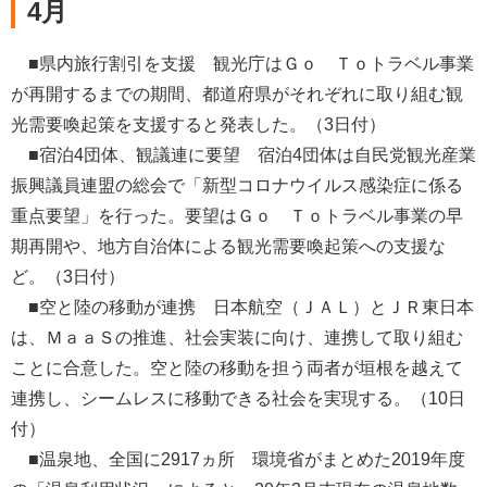
4月
■県内旅行割引を支援 観光庁はＧｏ Ｔｏトラベル事業
が再開するまでの期間、都道府県がそれぞれに取り組む観
光需要喚起策を支援すると発表した。（3日付）
■宿泊4団体、観議連に要望 宿泊4団体は自民党観光産業
振興議員連盟の総会で「新型コロナウイルス感染症に係る
重点要望」を行った。要望はＧｏ Ｔｏトラベル事業の早
期再開や、地方自治体による観光需要喚起策への支援な
ど。（3日付）
■空と陸の移動が連携 日本航空（ＪＡＬ）とＪＲ東日本
は、ＭａａＳの推進、社会実装に向け、連携して取り組む
ことに合意した。空と陸の移動を担う両者が垣根を越えて
連携し、シームレスに移動できる社会を実現する。（10日
付）
■温泉地、全国に2917ヵ所 環境省がまとめた2019年度