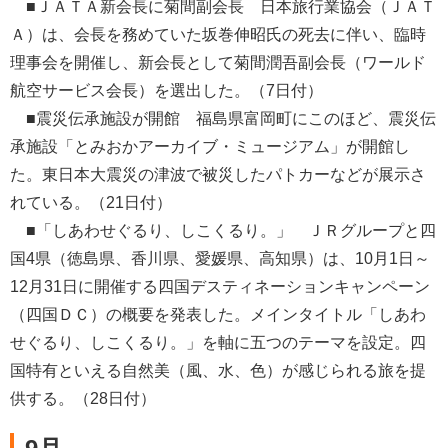
■ＪＡＴＡ新会長に菊間副会長 日本旅行業協会（ＪＡＴ
Ａ）は、会長を務めていた坂巻伸昭氏の死去に伴い、臨時
理事会を開催し、新会長として菊間潤吾副会長（ワールド
航空サービス会長）を選出した。（7日付）
■震災伝承施設が開館 福島県富岡町にこのほど、震災伝
承施設「とみおかアーカイブ・ミュージアム」が開館し
た。東日本大震災の津波で被災したパトカーなどが展示さ
れている。（21日付）
■「しあわせぐるり、しこくるり。」 ＪＲグループと四
国4県（徳島県、香川県、愛媛県、高知県）は、10月1日～
12月31日に開催する四国デスティネーションキャンペーン
（四国ＤＣ）の概要を発表した。メインタイトル「しあわ
せぐるり、しこくるり。」を軸に五つのテーマを設定。四
国特有といえる自然美（風、水、色）が感じられる旅を提
供する。（28日付）