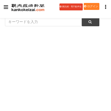
ログイン
購読(紙・電子版)申込