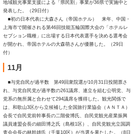
地域観光事業支援による「県民割」事業が36県で実施中と
発表した。（29日付）
■初の日本代表に大森さん（帝国ホテル） 来年、中国・
上海市で開催される第46回技能五輪国際大会の「ホテルレ
セプション職種」に出場する日本代表選手を決める選考会
が開かれ、帝国ホテルの大森萌さんが優勝した。（29日
付）
11月
■与党自民が過半数 第49回衆院選が10月31日投開票さ
れ、与党自民党が過半数の261議席、連立を組む公明党、与
党系の無所属と合わせて294議席を獲得した。観光関係で
は、和歌山3区から立候補した全国旅行業協会（ＡＮＴＡ）
会長で自民党前幹事長の二階俊博氏、自民党観光産業振興
議員連盟会長の細田博之氏（島根1区）、自民党観光立国調
査会会長の林幹雄氏（千葉10区）が当選を果たした。（8日