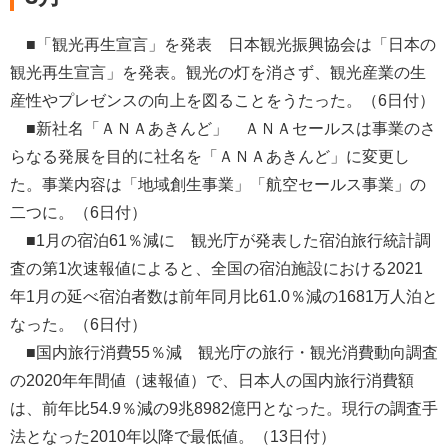
■「観光再生宣言」を発表 日本観光振興協会は「日本の
観光再生宣言」を発表。観光の灯を消さず、観光産業の生
産性やプレゼンスの向上を図ることをうたった。（6日付）
■新社名「ＡＮＡあきんど」 ＡＮＡセールスは事業のさ
らなる発展を目的に社名を「ＡＮＡあきんど」に変更し
た。事業内容は「地域創生事業」「航空セールス事業」の
二つに。（6日付）
■1月の宿泊61％減に 観光庁が発表した宿泊旅行統計調
査の第1次速報値によると、全国の宿泊施設における2021
年1月の延べ宿泊者数は前年同月比61.0％減の1681万人泊と
なった。（6日付）
■国内旅行消費55％減 観光庁の旅行・観光消費動向調査
の2020年年間値（速報値）で、日本人の国内旅行消費額
は、前年比54.9％減の9兆8982億円となった。現行の調査手
法となった2010年以降で最低値。（13日付）