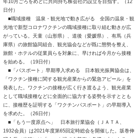
年10月ごろをめどに共同持ち株会社の設立を目指す。（12
日付）
■職域接種 温泉・観光地で動き広がる 全国の温泉・観
光地で新型コロナワクチンの職域接種に取り組む動きが広
がっている。天童（山形県）、道後（愛媛県）、有馬（兵
庫県）の旅館協同組合、観光協会などが既に態勢を整え、
旅館・ホテルの従業員らを対象に、早ければ今月から接種
を始める。（19日付）
■「パスポート」早期導入求める 日本観光振興協会は、
「ワクチン接種に関する観光産業からの緊急アピール」を
発表した。ワクチンの接種が広く行き渡るよう、観光産業
として職域接種などに全面的に協力する姿勢を示すととも
に、接種歴を証明する「ワクチンパスポート」の早期導入
を求めた。（26日付）
■「もう一度原点へ」 日本旅行業協会（ＪＡＴＡ、
1932会員）は2021年度第65回定時総会を開催した。坂巻伸