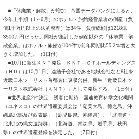
■「休廃業・解散」が増加 帝国データバンクによると、
今年上半期（1～6月）のホテル・旅館経営業者の倒産（負
債1千万円以上の法的整理）は34件、負債総額は1218億
3500万円だった。同社が集計した倒産以外の「休廃業・解
散企業」はホテル・旅館が104件で前年同期比55.2％増と大
きく増加した。（1日付）
■10月に新生ＫＮＴ発足 ＫＮＴ―ＣＴホールディングス
（ＨＤ）は10月1日、連結子会社である地域会社など8社を
近畿日本ツーリスト首都圏に吸収合併、新生「近畿日本ツ
ーリスト株式会社（ＫＮＴ）」として発足する。（1日付）
■世界遺産2件決定、誘客に期待 国連教育科学文化機関
（ユネスコ）の世界遺産委員会は「奄美大島、徳之島、沖
縄島北部及び西表島」（鹿児島県、沖縄県）、「北海道・
北東北の縄文遺跡群」（北海道、青森県、岩手県、秋田
県）の世界遺産登録を決定した。（7日付）