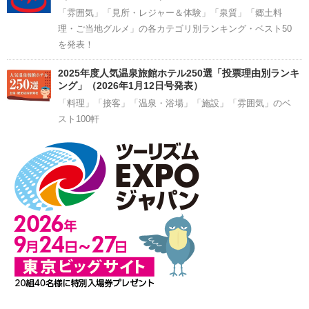
「雰囲気」「見所・レジャー＆体験」「泉質」「郷土料
理・ご当地グルメ」の各カテゴリ別ランキング・ベスト50
を発表！
2025年度人気温泉旅館ホテル250選「投票理由別ランキ
ング」（2026年1月12日号発表）
「料理」「接客」「温泉・浴場」「施設」「雰囲気」のベ
スト100軒