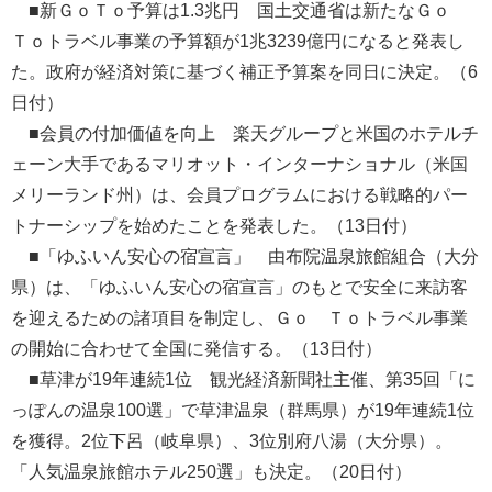
■新ＧｏＴｏ予算は1.3兆円 国土交通省は新たなＧｏ
Ｔｏトラベル事業の予算額が1兆3239億円になると発表し
た。政府が経済対策に基づく補正予算案を同日に決定。（6
日付）
■会員の付加価値を向上 楽天グループと米国のホテルチ
ェーン大手であるマリオット・インターナショナル（米国
メリーランド州）は、会員プログラムにおける戦略的パー
トナーシップを始めたことを発表した。（13日付）
■「ゆふいん安心の宿宣言」 由布院温泉旅館組合（大分
県）は、「ゆふいん安心の宿宣言」のもとで安全に来訪客
を迎えるための諸項目を制定し、Ｇｏ Ｔｏトラベル事業
の開始に合わせて全国に発信する。（13日付）
■草津が19年連続1位 観光経済新聞社主催、第35回「に
っぽんの温泉100選」で草津温泉（群馬県）が19年連続1位
を獲得。2位下呂（岐阜県）、3位別府八湯（大分県）。
「人気温泉旅館ホテル250選」も決定。（20日付）