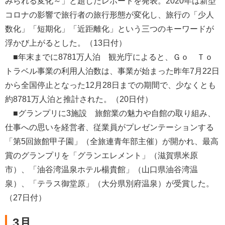
みられる変化～」と題したレポートを発表。2020年は新型
コロナの影響で旅行者の旅行形態が変化し、旅行の「少人
数化」「短期化」「近距離化」という三つのキーワードが
浮かび上がるとした。（13日付）
■年末までに8781万人泊 観光庁によると、Ｇｏ Ｔｏ
トラベル事業の利用人泊数は、事業が始まった昨年7月22日
から全国停止となった12月28日までの期間で、少なくとも
約8781万人泊と推計された。（20日付）
■グランプリに3施設 旅館業の魅力や自館の取り組み、
仕事への思いを経営者、従業員がプレゼンテーションする
「第5回旅館甲子園」（全旅連青年部主催）が開かれ、最高
賞のグランプリを「グランエレメント」（滋賀県米原
市）、「油谷湾温泉ホテル楊貴館」（山口県油谷湾温
泉）、「テラス御堂原」（大分県別府温泉）が受賞した。
（27日付）
3月