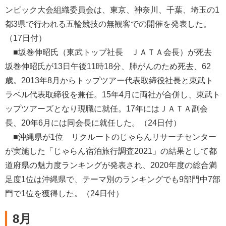
ンピック大会組織委員会は、東京、神奈川、千葉、埼玉の1
都3県で行われる五輪競技の無観客での開催を発表した。
（17日付）
■坂巻伸昭氏（東武トップ社長 ＪＡＴＡ会長）が死去
坂巻伸昭氏が13日午後11時18分、肺がんのため死去、62
歳。2013年8月からトップツアー代表取締役社長と東武ト
ラベル代表取締役を兼任。15年4月に両社が合併し、東武ト
ップツアーズとなり現職に就任。17年にはＪＡＴＡ副会
長、20年6月には同会長に就任した。（24日付）
■沖縄県が1位 リクルートのじゃらんリサーチセンター
が実施した「じゃらん宿泊旅行調査2021」の結果として都
道府県の魅力度ランキングが発表され、2020年度の総合満
足度1位は沖縄県で、テーマ別のランキングでも9部門中7部
門で1位を獲得した。（24日付）
8月