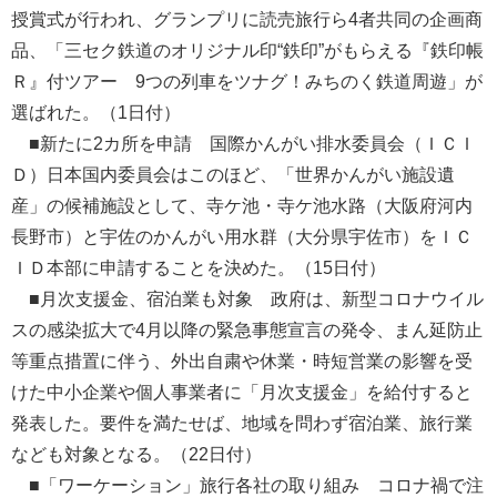
授賞式が行われ、グランプリに読売旅行ら4者共同の企画商
品、「三セク鉄道のオリジナル印“鉄印”がもらえる『鉄印帳
Ｒ』付ツアー 9つの列車をツナグ！みちのく鉄道周遊」が
選ばれた。（1日付）
■新たに2カ所を申請 国際かんがい排水委員会（ＩＣＩ
Ｄ）日本国内委員会はこのほど、「世界かんがい施設遺
産」の候補施設として、寺ケ池・寺ケ池水路（大阪府河内
長野市）と宇佐のかんがい用水群（大分県宇佐市）をＩＣ
ＩＤ本部に申請することを決めた。（15日付）
■月次支援金、宿泊業も対象 政府は、新型コロナウイル
スの感染拡大で4月以降の緊急事態宣言の発令、まん延防止
等重点措置に伴う、外出自粛や休業・時短営業の影響を受
けた中小企業や個人事業者に「月次支援金」を給付すると
発表した。要件を満たせば、地域を問わず宿泊業、旅行業
なども対象となる。（22日付）
■「ワーケーション」旅行各社の取り組み コロナ禍で注