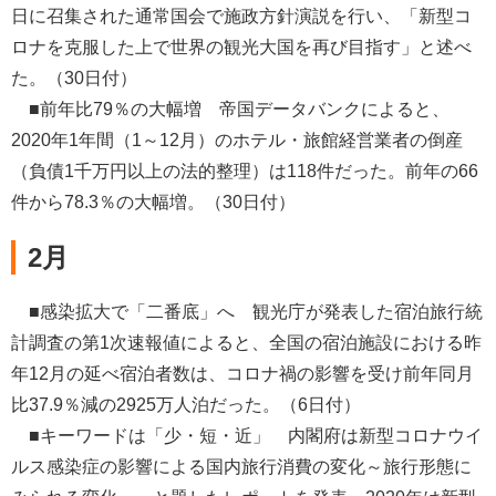
日に召集された通常国会で施政方針演説を行い、「新型コ
ロナを克服した上で世界の観光大国を再び目指す」と述べ
た。（30日付）
■前年比79％の大幅増 帝国データバンクによると、
2020年1年間（1～12月）のホテル・旅館経営業者の倒産
（負債1千万円以上の法的整理）は118件だった。前年の66
件から78.3％の大幅増。（30日付）
2月
■感染拡大で「二番底」へ 観光庁が発表した宿泊旅行統
計調査の第1次速報値によると、全国の宿泊施設における昨
年12月の延べ宿泊者数は、コロナ禍の影響を受け前年同月
比37.9％減の2925万人泊だった。（6日付）
■キーワードは「少・短・近」 内閣府は新型コロナウイ
ルス感染症の影響による国内旅行消費の変化～旅行形態に