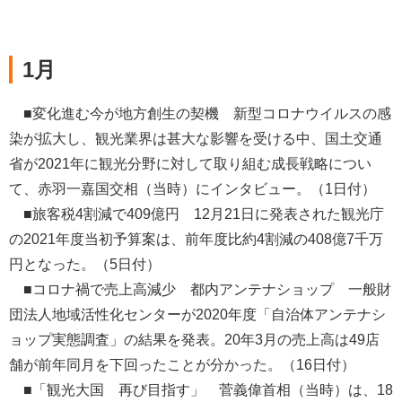
1月
■変化進む今が地方創生の契機 新型コロナウイルスの感
染が拡大し、観光業界は甚大な影響を受ける中、国土交通
省が2021年に観光分野に対して取り組む成長戦略につい
て、赤羽一嘉国交相（当時）にインタビュー。（1日付）
■旅客税4割減で409億円 12月21日に発表された観光庁
の2021年度当初予算案は、前年度比約4割減の408億7千万
円となった。（5日付）
■コロナ禍で売上高減少 都内アンテナショップ 一般財
団法人地域活性化センターが2020年度「自治体アンテナシ
ョップ実態調査」の結果を発表。20年3月の売上高は49店
舗が前年同月を下回ったことが分かった。（16日付）
■「観光大国 再び目指す」 菅義偉首相（当時）は、18