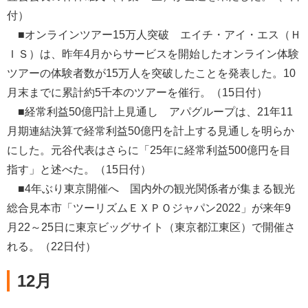
付）
■オンラインツアー15万人突破 エイチ・アイ・エス（Ｈ
ＩＳ）は、昨年4月からサービスを開始したオンライン体験
ツアーの体験者数が15万人を突破したことを発表した。10
月末までに累計約5千本のツアーを催行。（15日付）
■経常利益50億円計上見通し アパグループは、21年11
月期連結決算で経常利益50億円を計上する見通しを明らか
にした。元谷代表はさらに「25年に経常利益500億円を目
指す」と述べた。（15日付）
■4年ぶり東京開催へ 国内外の観光関係者が集まる観光
総合見本市「ツーリズムＥＸＰＯジャパン2022」が来年9
月22～25日に東京ビッグサイト（東京都江東区）で開催さ
れる。（22日付）
12月