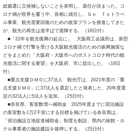
総裁選に立候補しないことを表明し、退任が決まった。コ
ロナ禍が世界を覆う中、首相に就任し、Ｇｏ Ｔｏトラベ
ル事業、観光需要回復のための政策プランを推進してきた
が、観光の再生は道半ばで退陣する。（18日付）
■「22年を観光復興の起点に」 大阪商工会議所は、新型
コロナ禍で打撃を受ける大阪観光復活のための振興施策な
どをまとめた「大阪府・大阪市へのポストコロナ時代の観
光復活に関する要望」を大阪府、市に提出した。（18日
付）
■重点支援ＤＭＯに37法人 観光庁は、2021年度の「重
点支援ＤＭＯ」に37法人を選定したと発表した。20年度選
定の32法人に5法人を追加。（25日付）
■奈良県、客室数増へ補助金 2025年度までに宿泊施設
の客室数を1万2千室にする目標を掲げている奈良県は、
「宿泊施設立地促進補助金」制度を創設、県内の旅館・ホ
テル事業者の施設建設を後押しする。（25日付）