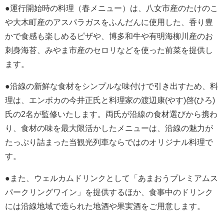
●運行開始時の料理（春メニュー）は、八女市産のたけのこ
や大木町産のアスパラガスをふんだんに使用した、香り豊
かで食感も楽しめるピザや、博多和牛や有明海柳川産のお
刺身海苔、みやま市産のセロリなどを使った前菜を提供し
ます。
●沿線の新鮮な食材をシンプルな味付けで引き出すため、料
理は、エンボカの今井正氏と料理家の渡辺康(やす)啓(ひろ)
氏の2名が監修いたします。両氏が沿線の食材選びから携わ
り、食材の味を最大限活かしたメニューは、沿線の魅力が
たっぷり詰まった当観光列車ならではのオリジナル料理で
す。
●また、ウェルカムドリンクとして「あまおうプレミアムス
パークリングワイン」を提供するほか、食事中のドリンク
には沿線地域で造られた地酒や果実酒をご用意します。