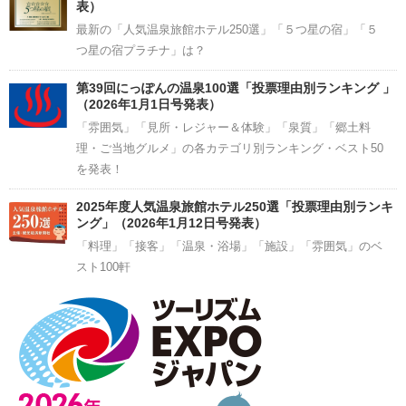
表）
最新の「人気温泉旅館ホテル250選」「５つ星の宿」「５
つ星の宿プラチナ」は？
第39回にっぽんの温泉100選「投票理由別ランキング 」
（2026年1月1日号発表）
「雰囲気」「見所・レジャー＆体験」「泉質」「郷土料
理・ご当地グルメ」の各カテゴリ別ランキング・ベスト50
を発表！
2025年度人気温泉旅館ホテル250選「投票理由別ランキ
ング」（2026年1月12日号発表）
「料理」「接客」「温泉・浴場」「施設」「雰囲気」のベ
スト100軒