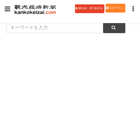
ログイン
購読(紙・電子版)申込