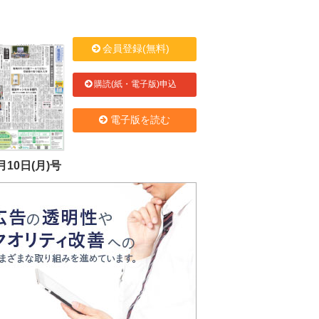
会員登録(無料)
購読(紙・電子版)申込
電子版を読む
月10日(月)号