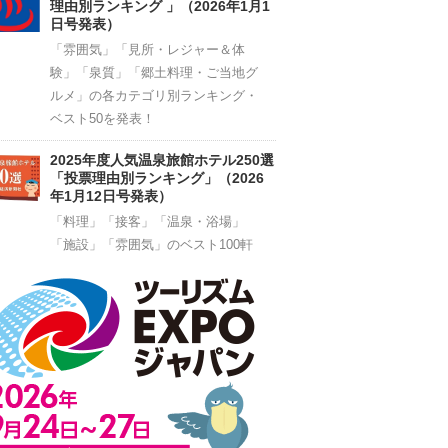
理由別ランキング 」（2026年1月1
日号発表）
「雰囲気」「見所・レジャー＆体
験」「泉質」「郷土料理・ご当地グ
ルメ」の各カテゴリ別ランキング・
ベスト50を発表！
2025年度人気温泉旅館ホテル250選
「投票理由別ランキング」（2026
年1月12日号発表）
「料理」「接客」「温泉・浴場」
「施設」「雰囲気」のベスト100軒