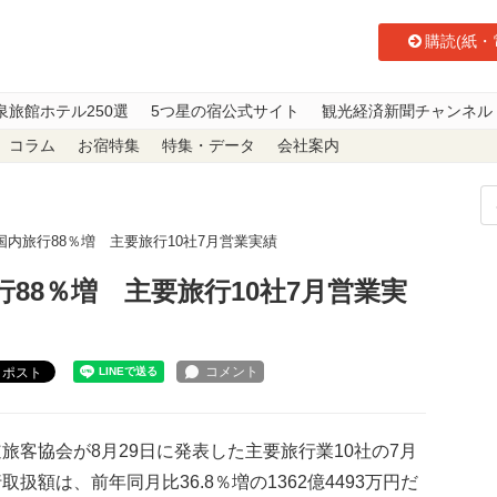
購読(紙・
泉旅館ホテル250選
5つ星の宿公式サイト
観光経済新聞チャンネル
コラム
お宿特集
特集・データ
会社案内
国内旅行88％増 主要旅行10社7月営業実績
行88％増 主要旅行10社7月営業実
ポスト
客協会が8月29日に発表した主要旅行業10社の7月
取扱額は、前年同月比36.8％増の1362億4493万円だ