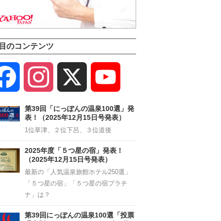
目のコンテンツ
Facebook
Instagram
X
YouTube
Channel
第39回「にっぽんの温泉100選」発
表！（2025年12月15日号発表）
1位草津、２位下呂、３位道後
2025年度「５つ星の宿」発表！
（2025年12月15日号発表）
最新の「人気温泉旅館ホテル250選」
「５つ星の宿」「５つ星の宿プラチ
ナ」は？
第39回にっぽんの温泉100選「投票