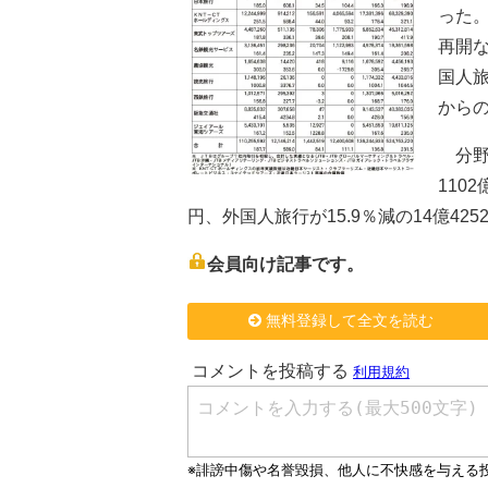
った
再開
国人
から
分野
110
円、外国人旅行が15.9％減の14億425
会員向け記事です。
無料登録して全文を読む