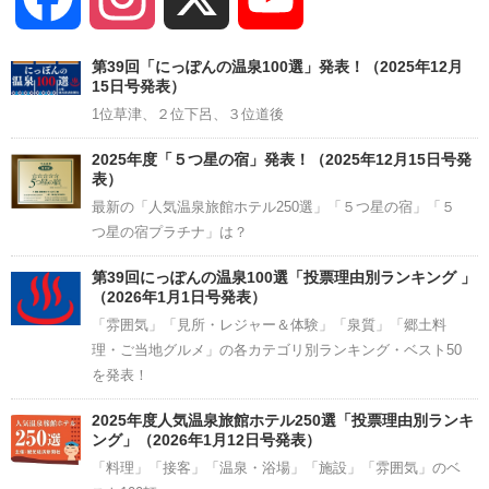
Channel
第39回「にっぽんの温泉100選」発表！（2025年12月
15日号発表）
1位草津、２位下呂、３位道後
2025年度「５つ星の宿」発表！（2025年12月15日号発
表）
最新の「人気温泉旅館ホテル250選」「５つ星の宿」「５
つ星の宿プラチナ」は？
第39回にっぽんの温泉100選「投票理由別ランキング 」
（2026年1月1日号発表）
「雰囲気」「見所・レジャー＆体験」「泉質」「郷土料
理・ご当地グルメ」の各カテゴリ別ランキング・ベスト50
を発表！
2025年度人気温泉旅館ホテル250選「投票理由別ランキ
ング」（2026年1月12日号発表）
「料理」「接客」「温泉・浴場」「施設」「雰囲気」のベ