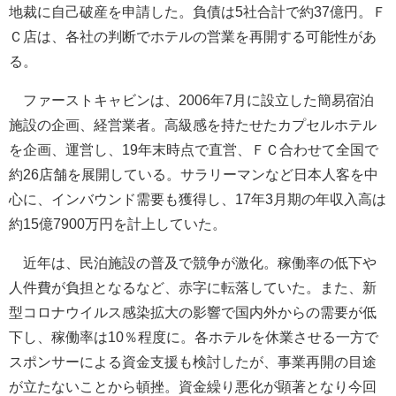
地裁に自己破産を申請した。負債は5社合計で約37億円。Ｆ
Ｃ店は、各社の判断でホテルの営業を再開する可能性があ
る。
ファーストキャビンは、2006年7月に設立した簡易宿泊
施設の企画、経営業者。高級感を持たせたカプセルホテル
を企画、運営し、19年末時点で直営、ＦＣ合わせて全国で
約26店舗を展開している。サラリーマンなど日本人客を中
心に、インバウンド需要も獲得し、17年3月期の年収入高は
約15億7900万円を計上していた。
近年は、民泊施設の普及で競争が激化。稼働率の低下や
人件費が負担となるなど、赤字に転落していた。また、新
型コロナウイルス感染拡大の影響で国内外からの需要が低
下し、稼働率は10％程度に。各ホテルを休業させる一方で
スポンサーによる資金支援も検討したが、事業再開の目途
が立たないことから頓挫。資金繰り悪化が顕著となり今回