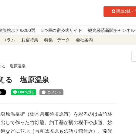
購読(紙・
泉旅館ホテル250選
5つ星の宿公式サイト
観光経済新聞チャンネル
コラム
お宿特集
特集・データ
会社案内
える 塩原温泉
える 塩原温泉
ト
塩原温泉街（栃木県那須塩原市）を彩るのは孟竹林
り出して作った竹灯籠。約千基が橋の欄干や歩道、妙
参道などに並ぶ（写真は塩原もの語り館付近）。発光