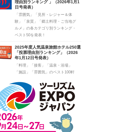
理由別ランキング 」（2026年1月1
日号発表）
「雰囲気」「見所・レジャー＆体
験」「泉質」「郷土料理・ご当地グ
ルメ」の各カテゴリ別ランキング・
ベスト50を発表！
2025年度人気温泉旅館ホテル250選
「投票理由別ランキング」（2026
年1月12日号発表）
「料理」「接客」「温泉・浴場」
「施設」「雰囲気」のベスト100軒