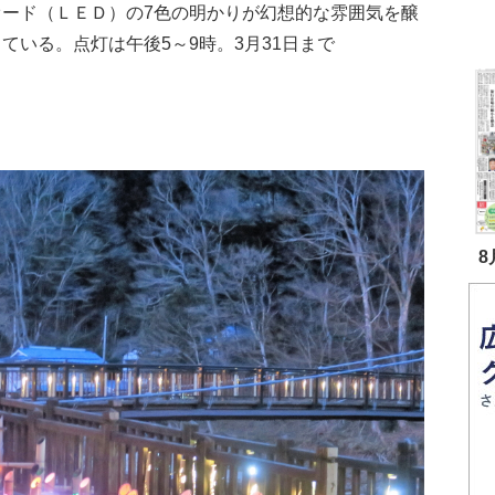
オード（ＬＥＤ）の7色の明かりが幻想的な雰囲気を醸
ている。点灯は午後5～9時。3月31日まで
8