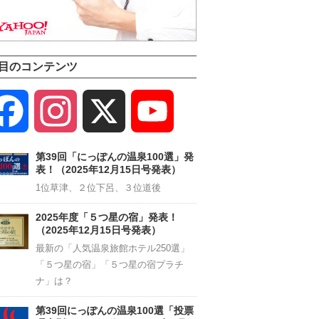
目のコンテンツ
Facebook
Instagram
X
YouTube
Channel
第39回「にっぽんの温泉100選」発
表！（2025年12月15日号発表）
1位草津、２位下呂、３位道後
2025年度「５つ星の宿」発表！
（2025年12月15日号発表）
最新の「人気温泉旅館ホテル250選」
「５つ星の宿」「５つ星の宿プラチ
ナ」は？
第39回にっぽんの温泉100選「投票