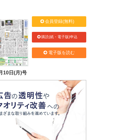
会員登録(無料)
購読(紙・電子版)申込
電子版を読む
月10日(月)号