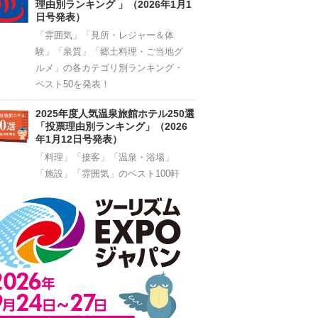
理由別ランキング 」（2026年1月1
日号発表）
「雰囲気」「見所・レジャー＆体
験」「泉質」「郷土料理・ご当地グ
ルメ」の各カテゴリ別ランキング・
ベスト50を発表！
2025年度人気温泉旅館ホテル250選
「投票理由別ランキング」（2026
年1月12日号発表）
「料理」「接客」「温泉・浴場」
「施設」「雰囲気」のベスト100軒