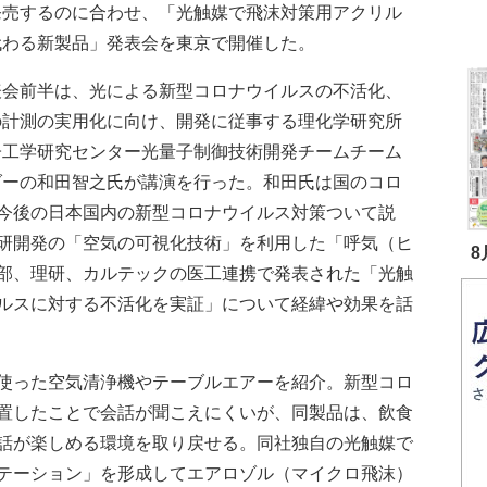
発売するのに合わせ、「光触媒で飛沫対策用アクリル
代わる新製品」発表会を東京で開催した。
会前半は、光による新型コロナウイルスの不活化、
の計測の実用化に向け、開発に従事する理化学研究所
子工学研究センター光量子制御技術開発チームチーム
ダーの和田智之氏が講演を行った。和田氏は国のコロ
今後の日本国内の新型コロナウイルス対策ついて説
研開発の「空気の可視化技術」を利用した「呼気（ヒ
8
部、理研、カルテックの医工連携で発表された「光触
ルスに対する不活化を実証」について経緯や効果を話
使った空気清浄機やテーブルエアーを紹介。新型コロ
置したことで会話が聞こえにくいが、同製品は、飲食
話が楽しめる環境を取り戻せる。同社独自の光触媒で
テーション」を形成してエアロゾル（マイクロ飛沫）