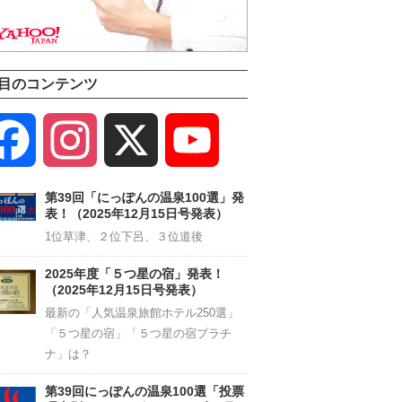
目のコンテンツ
Facebook
Instagram
X
YouTube
Channel
第39回「にっぽんの温泉100選」発
表！（2025年12月15日号発表）
1位草津、２位下呂、３位道後
2025年度「５つ星の宿」発表！
（2025年12月15日号発表）
最新の「人気温泉旅館ホテル250選」
「５つ星の宿」「５つ星の宿プラチ
ナ」は？
第39回にっぽんの温泉100選「投票