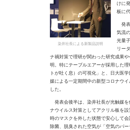
けに
板に
発表
気流
光量
染井社長による新製品説明
リー
ナ禍対策で理研が関わった研究成果や
明。特にテーブルエアーが採用した理
トが吐く息）の可視化」と、日大医学
媒による一定期間中の新型コロナウイ
した。
発表会後半は、染井社長が光触媒を
ナウイルス対策としてアクリル板を設
時のマスクを外した状態で安心して会
除菌、脱臭された空気が「空気のパー