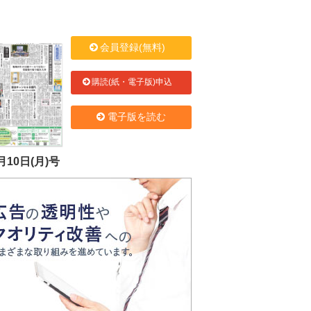
会員登録(無料)
購読(紙・電子版)申込
電子版を読む
月10日(月)号