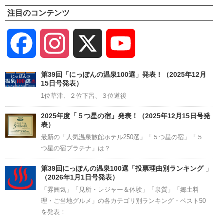
注目のコンテンツ
Facebook
Instagram
X
YouTube
Channel
第39回「にっぽんの温泉100選」発表！（2025年12月
15日号発表）
1位草津、２位下呂、３位道後
2025年度「５つ星の宿」発表！（2025年12月15日号発
表）
最新の「人気温泉旅館ホテル250選」「５つ星の宿」「５
つ星の宿プラチナ」は？
第39回にっぽんの温泉100選「投票理由別ランキング 」
（2026年1月1日号発表）
「雰囲気」「見所・レジャー＆体験」「泉質」「郷土料
理・ご当地グルメ」の各カテゴリ別ランキング・ベスト50
を発表！